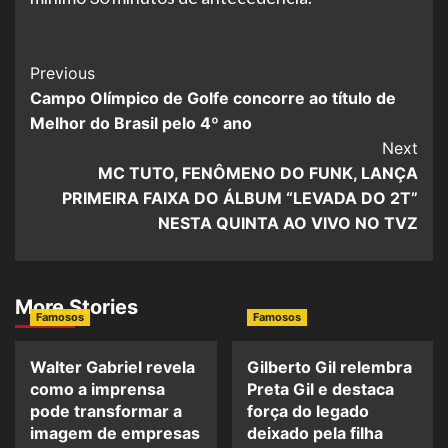
Post
Previous
Campo Olímpico de Golfe concorre ao título de
Navigation
Melhor do Brasil pelo 4º ano
Next
MC TUTO, FENÔMENO DO FUNK, LANÇA
PRIMEIRA FAIXA DO ÁLBUM “LEVADA DO 2T”
NESTA QUINTA AO VIVO NO TVZ
More Stories
Famosos
Famosos
Walter Gabriel revela
Gilberto Gil relembra
como a imprensa
Preta Gil e destaca
pode transformar a
força do legado
imagem de empresas
deixado pela filha