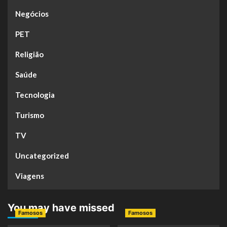
Negócios
PET
Religião
Saúde
Tecnologia
Turismo
TV
Uncategorized
Viagens
You may have missed
Famosos
Famosos