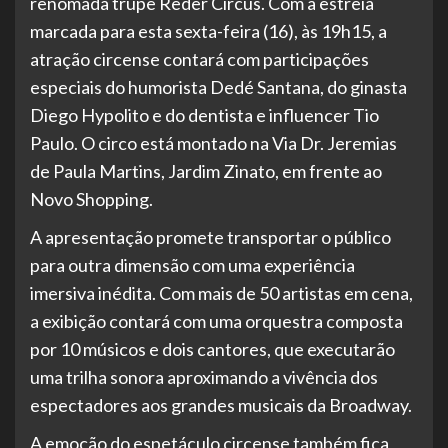
renomada trupe Reder Circus. Com a estreia
marcada para esta sexta-feira (16), às 19h15, a
atração circense contará com participações
especiais do humorista Dedé Santana, do ginasta
Diego Hypolito e do dentista e influencer Tio
Paulo. O circo está montado na Via Dr. Jeremias
de Paula Martins, Jardim Zinato, em frente ao
Novo Shopping.
A apresentação promete transportar o público
para outra dimensão com uma experiência
imersiva inédita. Com mais de 50 artistas em cena,
a exibição contará com uma orquestra composta
por 10 músicos e dois cantores, que executarão
uma trilha sonora aproximando a vivência dos
espectadores aos grandes musicais da Broadway.
A emoção do espetáculo circense também fica