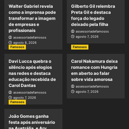
Walter Gabriel revela
Gilberto Gil relembra
como a imprensa pode
Preta Gil e destaca
transformar a imagem
força do legado
de empresas e
deixado pela filha
profissionais
assessoriadefamosos
agosto 7, 2026
assessoriadefamosos
agosto 8, 2026
Famosos
Famosos
Davi Lucca quebra o
Carol Nakamura deixa
silêncio após elogios
romance com Hungria
nas redes e destaca
em aberto ao falar
educação recebida de
sobre vida amorosa
Carol Dantas
assessoriadefamosos
agosto 7, 2026
assessoriadefamosos
agosto 7, 2026
Famosos
João Gomes ganha
festa após aniversário
na Austrália, e Ary