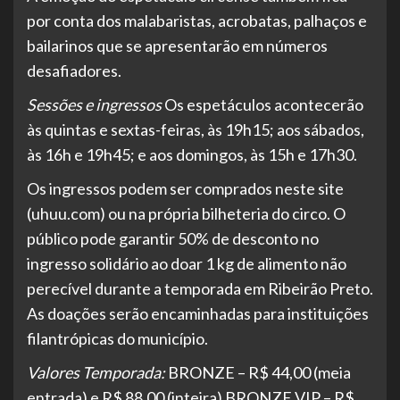
por conta dos malabaristas, acrobatas, palhaços e
bailarinos que se apresentarão em números
desafiadores.
Sessões e ingressos
Os espetáculos acontecerão
às quintas e sextas-feiras, às 19h15; aos sábados,
às 16h e 19h45; e aos domingos, às 15h e 17h30.
Os ingressos podem ser comprados neste site
(uhuu.com) ou na própria bilheteria do circo. O
público pode garantir 50% de desconto no
ingresso solidário ao doar 1 kg de alimento não
perecível durante a temporada em Ribeirão Preto.
As doações serão encaminhadas para instituições
filantrópicas do município.
Valores Temporada:
BRONZE – R$ 44,00 (meia
entrada) e R$ 88,00 (inteira) BRONZE VIP – R$