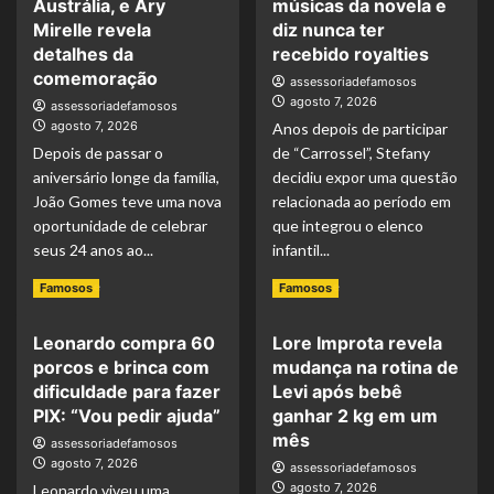
Austrália, e Ary
músicas da novela e
Hungria
silêncio
Mirelle revela
diz nunca ter
em
após
detalhes da
recebido royalties
aberto
elogios
comemoração
ao
nas
assessoriadefamosos
falar
agosto 7, 2026
redes
assessoriadefamosos
sobre
e
agosto 7, 2026
Anos depois de participar
vida
destaca
Depois de passar o
de “Carrossel”, Stefany
amorosa
educação
aniversário longe da família,
decidiu expor uma questão
recebida
João Gomes teve uma nova
relacionada ao período em
de
oportunidade de celebrar
que integrou o elenco
Carol
seus 24 anos ao...
infantil...
Dantas
Read
Read
Read More
Read More
Famosos
Famosos
more
more
about
about
Leonardo compra 60
Lore Improta revela
João
Stefany,
porcos e brinca com
mudança na rotina de
Gomes
ex-
ganha
atriz
dificuldade para fazer
Levi após bebê
festa
mirim
PIX: “Vou pedir ajuda”
ganhar 2 kg em um
após
de
mês
assessoriadefamosos
aniversário
“Carrossel”,
agosto 7, 2026
assessoriadefamosos
na
desabafa
agosto 7, 2026
Leonardo viveu uma
Austrália,
sobre