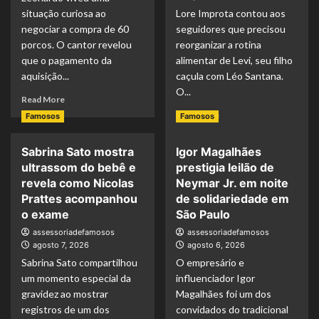
situação curiosa ao
e
Lore Improta contou aos
músicas
Ary
da
negociar a compra de 60
seguidores que precisou
Mirelle
novela
porcos. O cantor revelou
reorganizar a rotina
revela
e
que o pagamento da
alimentar de Levi, seu filho
detalhes
diz
aquisição...
caçula com Léo Santana.
da
nunca
O...
comemoração
ter
Read
Read More
recebido
more
Read
Read More
Famosos
Famosos
royalties
about
more
Leonardo
about
Sabrina Sato mostra
Igor Magalhães
compra
Lore
60
ultrassom do bebê e
prestigia leilão de
Improta
porcos
revela
revela como Nicolas
Neymar Jr. em noite
e
mudança
Prattes acompanhou
de solidariedade em
brinca
na
o exame
São Paulo
com
rotina
assessoriadefamosos
dificuldade
assessoriadefamosos
de
agosto 7, 2026
agosto 6, 2026
para
Levi
fazer
Sabrina Sato compartilhou
O empresário e
após
PIX:
bebê
um momento especial da
influenciador Igor
“Vou
ganhar
gravidez ao mostrar
Magalhães foi um dos
pedir
2
registros de um dos
convidados do tradicional
ajuda”
kg