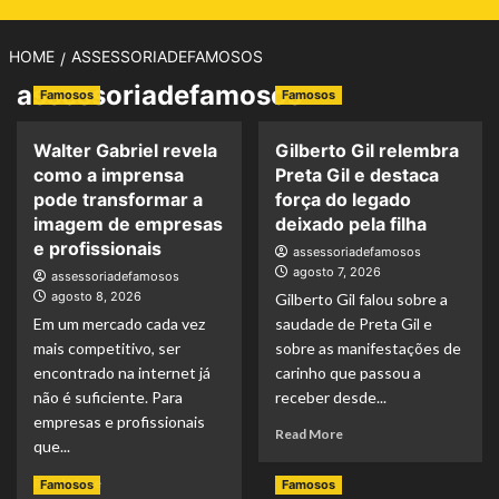
HOME
ASSESSORIADEFAMOSOS
assessoriadefamosos
Famosos
Famosos
Walter Gabriel revela
Gilberto Gil relembra
como a imprensa
Preta Gil e destaca
pode transformar a
força do legado
imagem de empresas
deixado pela filha
e profissionais
assessoriadefamosos
agosto 7, 2026
assessoriadefamosos
agosto 8, 2026
Gilberto Gil falou sobre a
Em um mercado cada vez
saudade de Preta Gil e
mais competitivo, ser
sobre as manifestações de
encontrado na internet já
carinho que passou a
não é suficiente. Para
receber desde...
empresas e profissionais
Read
Read More
que...
more
about
Read
Read More
Famosos
Famosos
Gilberto