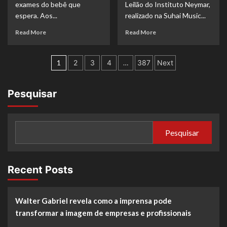
exames do bebê que
Leilão do Instituto Neymar,
em
espera. Aos...
realizado na Suhai Music...
um
mês
Read
Read
Read More
Read More
more
more
about
about
Paginação
Sabrina
Igor
1
2
3
4
…
387
Next
Sato
Magalhães
de
mostra
prestigia
ultrassom
leilão
posts
Pesquisar
do
de
bebê
Neymar
e
Jr.
revela
em
Pesquisar
como
noite
Nicolas
de
Prattes
solidariedade
acompanhou
em
Recent Posts
o
São
exame
Paulo
Walter Gabriel revela como a imprensa pode
transformar a imagem de empresas e profissionais