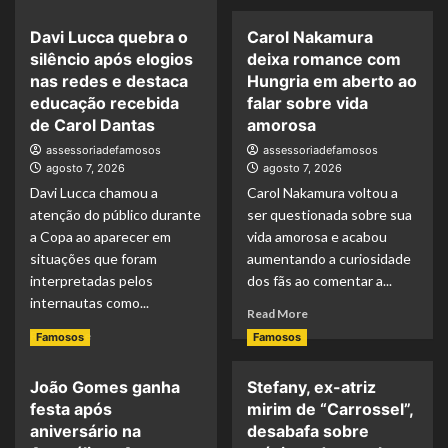
more
Gil
about
relembra
Davi Lucca quebra o
Carol Nakamura
Walter
Preta
silêncio após elogios
deixa romance com
Gabriel
Gil
revela
nas redes e destaca
Hungria em aberto ao
e
como
educação recebida
falar sobre vida
destaca
a
de Carol Dantas
amorosa
força
imprensa
do
assessoriadefamosos
assessoriadefamosos
pode
legado
agosto 7, 2026
agosto 7, 2026
transformar
deixado
Davi Lucca chamou a
a
Carol Nakamura voltou a
pela
imagem
atenção do público durante
ser questionada sobre sua
filha
de
a Copa ao aparecer em
vida amorosa e acabou
empresas
situações que foram
aumentando a curiosidade
e
interpretadas pelos
dos fãs ao comentar a...
profissionais
internautas como...
Read
Read More
more
Read
Read More
Famosos
Famosos
about
more
Carol
about
João Gomes ganha
Stefany, ex-atriz
Nakamura
Davi
deixa
festa após
mirim de “Carrossel”,
Lucca
romance
quebra
aniversário na
desabafa sobre
com
o