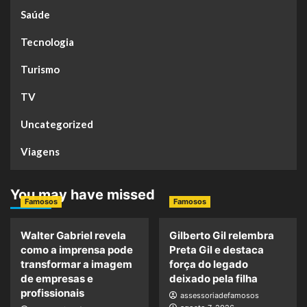
Saúde
Tecnologia
Turismo
TV
Uncategorized
Viagens
You may have missed
Famosos
Famosos
Walter Gabriel revela
Gilberto Gil relembra
como a imprensa pode
Preta Gil e destaca
transformar a imagem
força do legado
de empresas e
deixado pela filha
profissionais
assessoriadefamosos