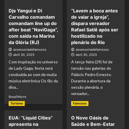
more
more
about
about
Djs Yangui e Di
“Lavem a boca antes
Poltrona
Lady Gaga leva
Carvalho comandam
de vaiar a igreja”,
Corona
20%
100:
mais
comandam line up do
dispara vereador
marca
turistas
after boat “NaviGaga”,
Rafael Satiê após ser
faz
ao
com saída na Marina
hostilizado no
parceria
Rio
da Glória (RJ)
plenário do Rio
com
do
assessoriadefamosos
a
assessoriadefamosos
que
abril 30, 2025
abril 30, 2025
LATAM
Madonna,
para
aponta
Com inspiração no universo
A terça-feira (29) foi de
levar
Abrati
de Lady Gaga, festa será
tensão nas galerias do
passageiros
conduzida ao som de muita
Palácio Pedro Ernesto.
para
música eletrônica Os fãs da
Durante a abertura da
show
diva...
sessão plenária, o
da
vereador...
Lady
Read
Read More
Gaga
more
Read
Read More
Turismo
Famosos
about
more
Djs
about
EUA: “Liquid Cities”
O Novo Oásis de
Yangui
“Lavem
e
apresenta na
Saúde e Bem-Estar
a
Di