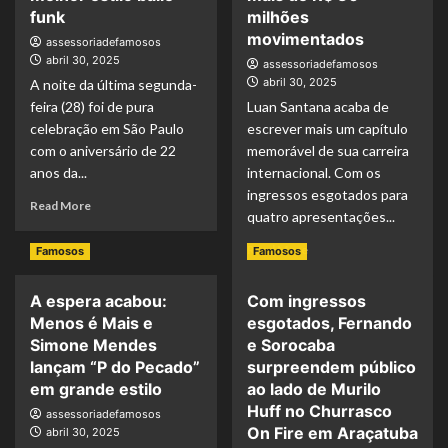
conceituada
Coração
funk
milhões
Sanger
de
movimentados
assessoriadefamosos
Gallery,
São
abril 30, 2025
na
assessoriadefamosos
Paulo
Flórida,
abril 30, 2025
A noite da última segunda-
exposição
feira (28) foi de pura
Luan Santana acaba de
do
celebração em São Paulo
escrever mais um capítulo
brasileiro
com o aniversário de 22
memorável de sua carreira
Gerson
anos da...
internacional. Com os
Fogaça
ingressos esgotados para
Read
Read More
quatro apresentações...
more
about
Read
Read More
Famosos
Famosos
Tília
more
comemora
about
22
A espera acabou:
Com ingressos
Luan
anos
Menos é Mais e
esgotados, Fernando
Santana
com
faz
Simone Mendes
e Sorocaba
festa
história
lançam “P do Pecado”
surpreendem público
luxuosa
em
em grande estilo
ao lado de Murilo
em
Portugal:
Huff no Churrasco
São
assessoriadefamosos
70
Paulo
On Fire em Araçatuba
abril 30, 2025
mil