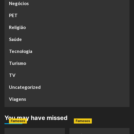
Negócios
PET
Religião
Saúde
Tecnologia
Turismo
TV
Uncategorized
Viagens
You may have missed
Famosos
Famosos