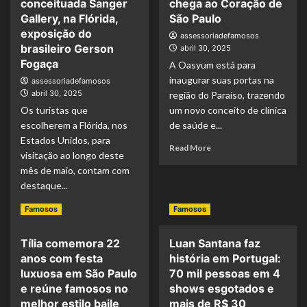
boca
conceituada Sanger
chega ao Coração de
Carvalho
antes
Gallery, na Flórida,
São Paulo
comandam
de
exposição do
assessoriadefamosos
comandam
vaiar
brasileiro Gerson
abril 30, 2025
line
a
Fogaça
up
A Oasyum está para
igreja”,
do
inaugurar suas portas na
dispara
assessoriadefamosos
after
vereador
abril 30, 2025
região do Paraíso, trazendo
boat
Rafael
Os turistas que
um novo conceito de clínica
“NaviGaga”,
Satiê
escolherem a Flórida, nos
de saúde e...
com
após
Estados Unidos, para
saída
ser
Read
Read More
visitação ao longo deste
na
hostilizado
more
Marina
mês de maio, contam com
no
about
da
plenário
destaque...
O
Glória
do
Novo
Read
(RJ)
Read More
Famosos
Famosos
Rio
Oásis
more
de
about
Saúde
Tília comemora 22
Luan Santana faz
EUA:
e
anos com festa
história em Portugal:
“Liquid
Bem-
Cities”
luxuosa em São Paulo
70 mil pessoas em 4
Estar
apresenta
e reúne famosos no
shows esgotados e
chega
na
melhor estilo baile
mais de R$ 30
ao