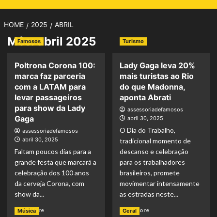
HOME
2025
ABRIL
Mês:
abril 2025
Famosos
Turismo
Poltrona Corona 100:
Lady Gaga leva 20%
marca faz parceria
mais turistas ao Rio
com a LATAM para
do que Madonna,
levar passageiros
aponta Abrati
para show da Lady
assessoriadefamosos
Gaga
abril 30, 2025
O Dia do Trabalho,
assessoriadefamosos
abril 30, 2025
tradicional momento de
Faltam poucos dias para a
descanso e celebração
grande festa que marcará a
para os trabalhadores
celebração dos 100 anos
brasileiros, promete
da cerveja Corona, com
movimentar intensamente
show da...
as estradas neste...
Read
Read
Read More
Read More
Música
Geral