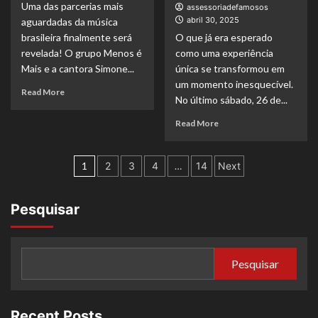
e
Uma das parcerias mais
pessoas
assessoriadefamosos
reúne
em
abril 30, 2025
aguardadas da música
famosos
4
brasileira finalmente será
O que já era esperado
no
shows
revelada! O grupo Menos é
como uma experiência
melhor
esgotados
Mais e a cantora Simone...
única se transformou em
estilo
e
baile
um momento inesquecível.
mais
Read
Read More
funk
No último sábado, 26 de...
de
more
R$
about
Read
Read More
30
A
more
milhões
espera
about
movimentados
acabou:
Paginação
Com
1
2
3
4
…
14
Next
Menos
ingressos
de
é
esgotados,
Mais
Fernando
posts
Pesquisar
e
e
Simone
Sorocaba
Mendes
surpreendem
lançam
público
Pesquisar
“P
ao
do
lado
Pecado”
de
em
Murilo
Recent Posts