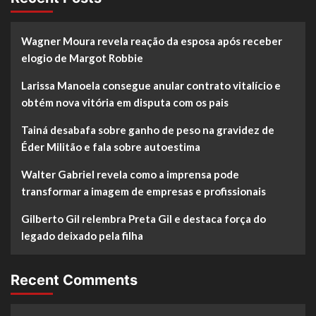
grande
Huff
estilo
no
Churrasco
Wagner Moura revela reação da esposa após receber
On
elogio de Margot Robbie
Fire
em
Larissa Manoela consegue anular contrato vitalício e
Araçatuba
obtém nova vitória em disputa com os pais
Tainá desabafa sobre ganho de peso na gravidez de
Éder Militão e fala sobre autoestima
Walter Gabriel revela como a imprensa pode
transformar a imagem de empresas e profissionais
Gilberto Gil relembra Preta Gil e destaca força do
legado deixado pela filha
Recent Comments