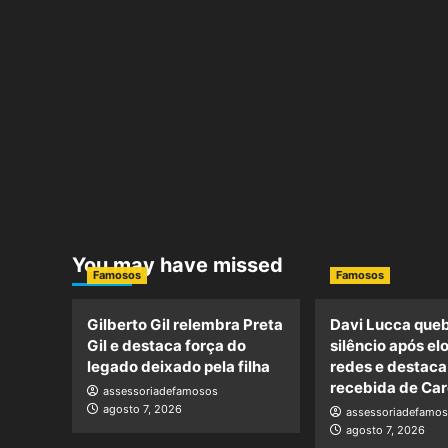
You may have missed
Famosos
Famosos
Gilberto Gil relembra Preta
Davi Lucca queb
Gil e destaca força do
silêncio após el
legado deixado pela filha
redes e destac
recebida de Car
assessoriadefamosos
agosto 7, 2026
assessoriadefamo
agosto 7, 2026