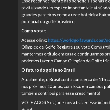
Esse reconhecimento não beneficia apenas o es
revitalizando um espaço importante e atraind
grandes parceiros como a rede hoteleira Fairm
potencial do golfe brasileiro.
Como votar:
Acesse o link:
https://worldgolfawards.com/no
Olímpico de Golfe Registre seu voto Compartil
mantermos o título em casa e continuarmos pr
podemos fazer o Campo Olímpico de Golfe tri
O futuro do golfe no Brasil
Atualmente, o Brasil conta com cerca de 115 c
nos próximos 10 anos, com foco em campos púb
também contribui para esse crescimento!
VOTE AGORA e ajude-nos a trazer esse importa
Brasil!