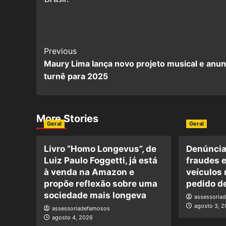
Post
Previous
Maury Lima lança novo projeto musical e anun
Navigation
turnê para 2025
More Stories
Geral
Geral
Livro “Homo Longevus”, de
Denúncia
Luiz Paulo Foggetti, já está
fraudes e
à venda na Amazon e
veículos
propõe reflexão sobre uma
pedido d
sociedade mais longeva
assessoria
agosto 3, 
assessoriadefamosos
agosto 4, 2026