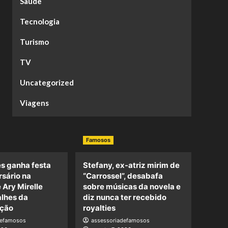
Saúde
Tecnologia
Turismo
TV
Uncategorized
Viagens
Famosos
s ganha festa
Stefany, ex-atriz mirim de
rsário na
“Carrossel”, desabafa
e Ary Mirelle
sobre músicas da novela e
alhes da
diz nunca ter recebido
ção
royalties
defamosos
assessoriadefamosos