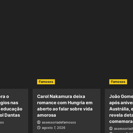
Famosos
Famosos
ra o
Carol Nakamura deixa
João Gome
ogios nas
romance com Hungria em
após anive
a educação
aberto ao falar sobre vida
Austrália, 
ol Dantas
amorosa
revela det
comemora
sos
assessoriadefamosos
agosto 7, 2026
assessoria