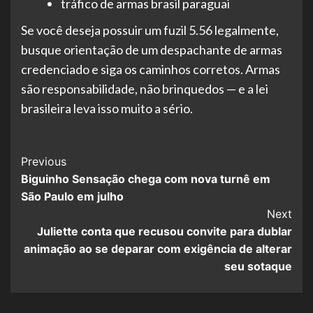
tráfico de armas brasil paraguai
Se você deseja possuir um fuzil 5.56 legalmente,
busque orientação de um despachante de armas
credenciado e siga os caminhos corretos. Armas
são responsabilidade, não brinquedos — e a lei
brasileira leva isso muito a sério.
Post
Previous
Biguinho Sensação chega com nova turnê em
Navigation
São Paulo em julho
Next
Juliette conta que recusou convite para dublar
animação ao se deparar com exigência de alterar
seu sotaque