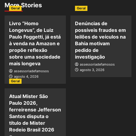
More Stories
Geral
Geral
Livro “Homo
Denúncias de
Longevus”, de Luiz
possíveis fraudes em
Paulo Foggetti, já está
leilões de veículos na
à venda na Amazon e
Bahia motivam
propõe reflexão
pedido de
sobre uma sociedade
investigação
mais longeva
assessoriadefamosos
agosto 3, 2026
assessoriadefamosos
agosto 4, 2026
Geral
Atual Mister São
Paulo 2026,
ferreirense Jefferson
Santos disputa o
título de Mister
Rodeio Brasil 2026