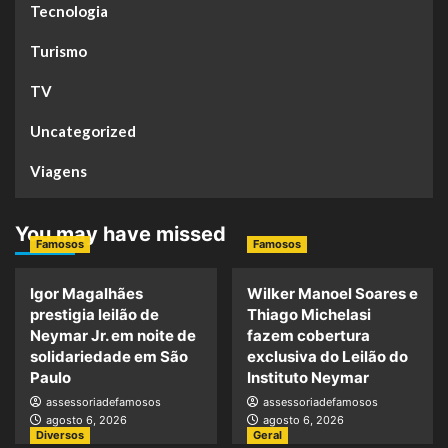
Tecnologia
Turismo
TV
Uncategorized
Viagens
You may have missed
Famosos
Famosos
Igor Magalhães
Wilker Manoel Soares e
prestigia leilão de
Thiago Michelasi
Neymar Jr. em noite de
fazem cobertura
solidariedade em São
exclusiva do Leilão do
Paulo
Instituto Neymar
assessoriadefamosos
assessoriadefamosos
agosto 6, 2026
agosto 6, 2026
Diversos
Geral