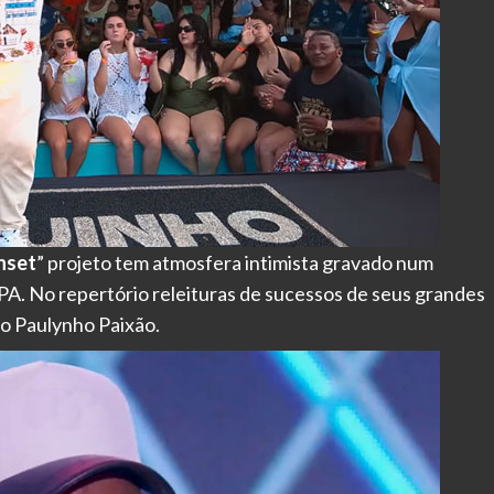
nset
” projeto tem atmosfera intimista gravado num
PA. No repertório releituras de sucessos de seus grandes
so Paulynho Paixão.