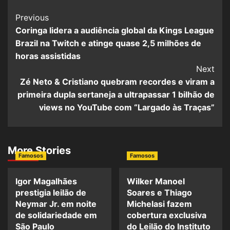
Post
Previous
Coringa lidera a audiência global da Kings League
Navigation
Brazil na Twitch e atinge quase 2,5 milhões de
horas assistidas
Next
Zé Neto & Cristiano quebram recordes e viram a
primeira dupla sertaneja a ultrapassar 1 bilhão de
views no YouTube com “Largado às Traças”
More Stories
Famosos
Famosos
Igor Magalhães
Wilker Manoel
prestigia leilão de
Soares e Thiago
Neymar Jr. em noite
Michelasi fazem
de solidariedade em
cobertura exclusiva
São Paulo
do Leilão do Instituto