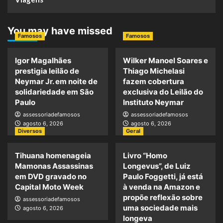
You may have missed
Famosos
Famosos
Igor Magalhães
Wilker Manoel Soares e
prestigia leilão de
Thiago Michelasi
Neymar Jr. em noite de
fazem cobertura
solidariedade em São
exclusiva do Leilão do
Paulo
Instituto Neymar
assessoriadefamosos
assessoriadefamosos
agosto 6, 2026
agosto 6, 2026
Diversos
Geral
Tihuana homenageia
Livro “Homo
Mamonas Assassinas
Longevus”, de Luiz
em DVD gravado no
Paulo Foggetti, já está
Capital Moto Week
à venda na Amazon e
propõe reflexão sobre
assessoriadefamosos
uma sociedade mais
agosto 6, 2026
longeva