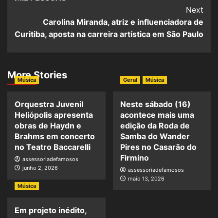
Next
Carolina Miranda, atriz e influenciadora de
Curitiba, aposta na carreira artística em São Paulo
More Stories
Música
Geral
Música
Orquestra Juvenil
Neste sábado (16)
Heliópolis apresenta
acontece mais uma
obras de Haydn e
edição da Roda de
Brahms em concerto
Samba do Wander
no Teatro Baccarelli
Pires no Casarão do
Firmino
assessoriadefamosos
junho 2, 2026
assessoriadefamosos
maio 13, 2026
Música
Em projeto inédito,