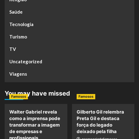
Saúde
Tecnologia
Turismo
TV
Uncategorized
Viagens
You may have missed
Famosos
Famosos
Walter Gabriel revela
Gilberto Gil relembra
como a imprensa pode
Preta Gil e destaca
transformar a imagem
força do legado
de empresas e
deixado pela filha
profissionais
assessoriadefamosos