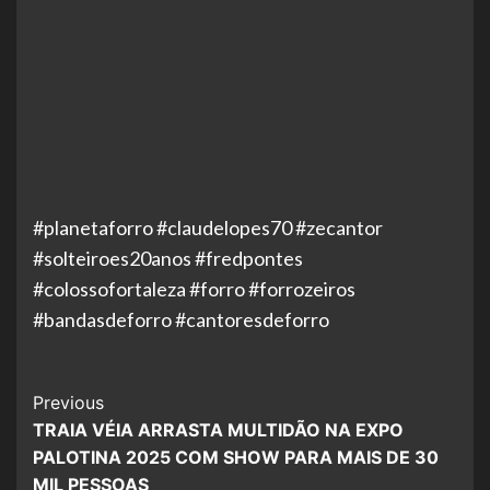
#planetaforro #claudelopes70 #zecantor
#solteiroes20anos #fredpontes
#colossofortaleza #forro #forrozeiros
#bandasdeforro #cantoresdeforro
Post
Previous
TRAIA VÉIA ARRASTA MULTIDÃO NA EXPO
Navigation
PALOTINA 2025 COM SHOW PARA MAIS DE 30
MIL PESSOAS