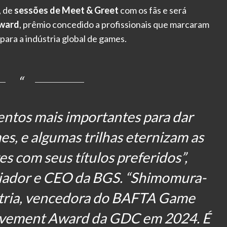
, de
sessões de Meet & Greet
com os fãs e será
Award
, prêmio concedido a profissionais que marcaram
ara a indústria global de games.
entos mais importantes para dar
s, e algumas trilhas eternizam as
s com seus títulos preferidos”,
riador e CEO da BGS. “Shimomura-
stria, vencedora do BAFTA Game
ievement Award da GDC em 2024. É