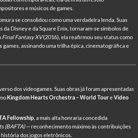
mpositores e músicos de games.
mura se consolidou como uma verdadeira lenda. Suas
s da Disney e da Square Enix, tornaram-se símbolos de
m
Final Fantasy XV
(2016), ela reafirmou seu status como
os games, assinando uma trilha épica, cinematográfica e
verso dos videogames. Suas obras já foram apresentadas
omo
Kingdom Hearts Orchestra – World Tour
e
Video
A Fellowship
, a mais alta honraria concedida
rts (BAFTA)
— reconhecimento máximo às contribuições
istória dos jogos eletrônicos.