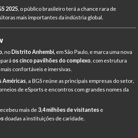
GS 2025
, o público brasileiro terá a chance rara de
itoras mais importantes da indústria global.
w
o
, no
Distrito Anhembi
, em São Paulo, e marca uma nova
cupará
os cinco pavilhões do complexo
, com estrutura
mais confortáveis e imersivas.
s Américas
, a BGS reúne as principais empresas do setor,
torneios de eSports e encontros com grandes nomes da
 recebeu mais de
3,4 milhões de visitantes
e
os
doadas a instituições de caridade.