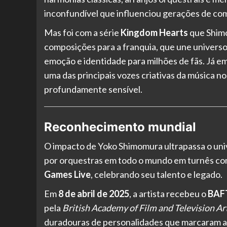
inconfundível que influenciou gerações de co
Mas foi com a série
Kingdom Hearts
que Shimo
composições para a franquia, que une universo
emoção e identidade para milhões de fãs. Já e
uma das principais vozes criativas da música n
profundamente sensível.
Reconhecimento mundial
O impacto de Yoko Shimomura ultrapassa o uni
por orquestras em todo o mundo em turnês c
Games Live
, celebrando seu talento e legado.
Em
8 de abril de 2025
, a artista recebeu o
BAFT
pela
British Academy of Film and Television A
duradouras de personalidades que marcaram a h