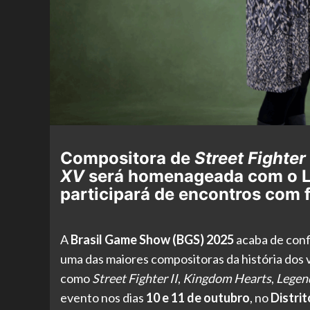
Compositora de
Street Fighter 
XV
será homenageada com o L
participará de encontros com 
A
Brasil Game Show (BGS) 2025
acaba de conf
uma das maiores compositoras da história dos v
como
Street Fighter II
,
Kingdom Hearts
,
Legen
evento nos dias
10 e 11 de outubro
, no
Distri