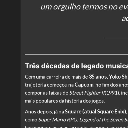
um orgulho termos no ev
a
Três décadas de legado music
Com uma carreira de mais de
35 anos
,
Yoko S
trajetória começou na
Capcom
, no fim dos a
compor as faixas de
Street Fighter II
(1991), in
mais populares da história dos jogos.
Anos depois, já na
Square (atual Square Enix)
como
Super Mario RPG: Legend of the Seven S
harmonias clássicas, arranjos orquestrais e me