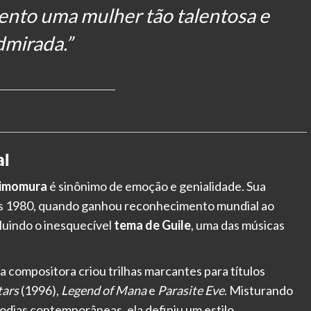
ento uma mulher tão talentosa e
dmirada.”
al
himomura
é sinônimo de emoção e genialidade. Sua
nos 1980, quando ganhou reconhecimento mundial ao
cluindo o inesquecível
tema de Guile
, uma das músicas
, a compositora criou trilhas marcantes para títulos
tars
(1996),
Legend of Mana
e
Parasite Eve
. Misturando
lodias contemporâneas, ela definiu um estilo