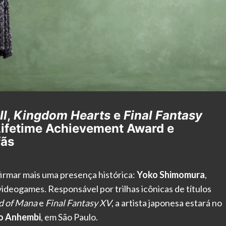
II
,
Kingdom Hearts
e
Final Fantasy
ifetime Achievement Award e
fãs
irmar mais uma presença histórica:
Yoko Shimomura
,
ideogames. Responsável por trilhas icônicas de títulos
d of Mana
e
Final Fantasy XV
, a artista japonesa estará no
to Anhembi
, em São Paulo.