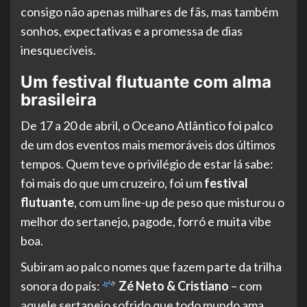
consigo não apenas milhares de fãs, mas também
sonhos, expectativas e a promessa de dias
inesquecíveis.
Um festival flutuante com alma
brasileira
De 17 a 20 de abril, o Oceano Atlântico foi palco
de um dos eventos mais memoráveis dos últimos
tempos. Quem teve o privilégio de estar lá sabe:
foi mais do que um cruzeiro, foi um
festival
flutuante
, com um line-up de peso que misturou o
melhor do sertanejo, pagode, forró e muita vibe
boa.
Subiram ao palco nomes que fazem parte da trilha
sonora do país:
Zé Neto & Cristiano
– com
aquele sertanejo sofrido que todo mundo ama