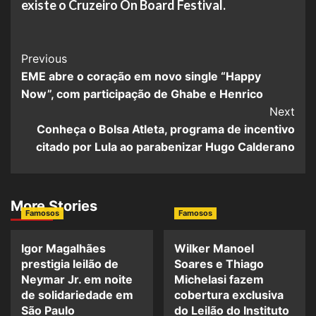
existe o Cruzeiro On Board Festival.
Post
Previous
EME abre o coração em novo single “Happy
Navigation
Now”, com participação de Ghabe e Henrico
Next
Conheça o Bolsa Atleta, programa de incentivo
citado por Lula ao parabenizar Hugo Calderano
More Stories
Famosos
Famosos
Igor Magalhães
Wilker Manoel
prestigia leilão de
Soares e Thiago
Neymar Jr. em noite
Michelasi fazem
de solidariedade em
cobertura exclusiva
São Paulo
do Leilão do Instituto