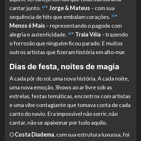
cantar junto.
Jorge & Mateus
– com sua
sequência de hits que embalam corações.
Menos é Mais
– representando o pagode com
alegria e autenticidade.
Traia Véia
– trazendo
o forrozão que ninguém ficou parado. E muitos
outros artistas que fizeram história em alto-mar.
Dias de festa, noites de magia
A cada pôr do sol, uma nova história. A cada noite,
uma nova emoção. Shows ao ar livre sob as
estrelas, festas temáticas, encontros com artistas
e uma vibe contagiante que tomava conta de cada
canto do navio. Era impossível não sorrir, não
cantar, não se apaixonar por tudo aquilo.
O
Costa Diadema
, com sua estrutura luxuosa, foi