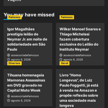
You may have missed
Famosos
Famosos
Igor Magalhães
Wilker Manoel Soares e
prestigia leilão de
Thiago Michelasi
Neymar Jr. em noite de
fazem cobertura
solidariedade em São
exclusiva do Leilão do
Paulo
Instituto Neymar
assessoriadefamosos
assessoriadefamosos
agosto 6, 2026
agosto 6, 2026
Diversos
Geral
Tihuana homenageia
Livro “Homo
Mamonas Assassinas
Longevus”, de Luiz
em DVD gravado no
Paulo Foggetti, já está
Capital Moto Week
à venda na Amazon e
propõe reflexão sobre
assessoriadefamosos
uma sociedade mais
agosto 6, 2026
longeva