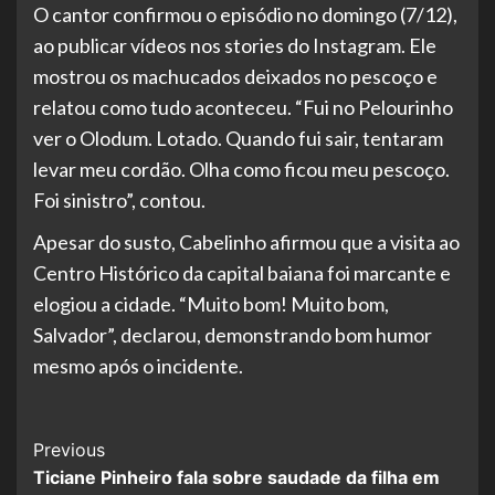
O cantor confirmou o episódio no domingo (7/12),
ao publicar vídeos nos stories do Instagram. Ele
mostrou os machucados deixados no pescoço e
relatou como tudo aconteceu. “Fui no Pelourinho
ver o Olodum. Lotado. Quando fui sair, tentaram
levar meu cordão. Olha como ficou meu pescoço.
Foi sinistro”, contou.
Apesar do susto, Cabelinho afirmou que a visita ao
Centro Histórico da capital baiana foi marcante e
elogiou a cidade. “Muito bom! Muito bom,
Salvador”, declarou, demonstrando bom humor
mesmo após o incidente.
Post
Previous
Ticiane Pinheiro fala sobre saudade da filha em
Navigation