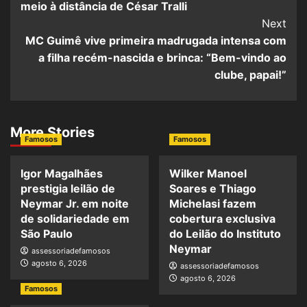
meio à distância de César Tralli
Next
MC Guimê vive primeira madrugada intensa com
a filha recém-nascida e brinca: “Bem-vindo ao
clube, papai!”
More Stories
Famosos
Famosos
Igor Magalhães
Wilker Manoel
prestigia leilão de
Soares e Thiago
Neymar Jr. em noite
Michelasi fazem
de solidariedade em
cobertura exclusiva
São Paulo
do Leilão do Instituto
Neymar
assessoriadefamosos
agosto 6, 2026
assessoriadefamosos
agosto 6, 2026
Famosos