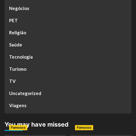
Negócios
PET
Religião
Saúde
Tecnologia
Turismo
TV
Uncategorized
Viagens
You may have missed
Famosos
Famosos