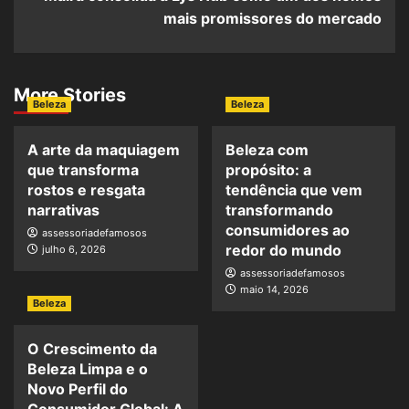
mais promissores do mercado
More Stories
Beleza
Beleza
A arte da maquiagem
Beleza com
que transforma
propósito: a
rostos e resgata
tendência que vem
narrativas
transformando
consumidores ao
assessoriadefamosos
redor do mundo
julho 6, 2026
assessoriadefamosos
maio 14, 2026
Beleza
O Crescimento da
Beleza Limpa e o
Novo Perfil do
Consumidor Global: A