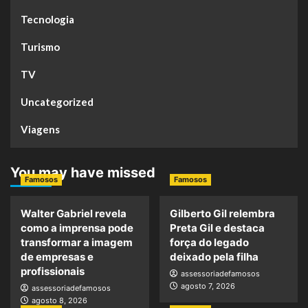
Tecnologia
Turismo
TV
Uncategorized
Viagens
You may have missed
Famosos
Famosos
Walter Gabriel revela
Gilberto Gil relembra
como a imprensa pode
Preta Gil e destaca
transformar a imagem
força do legado
de empresas e
deixado pela filha
profissionais
assessoriadefamosos
agosto 7, 2026
assessoriadefamosos
agosto 8, 2026