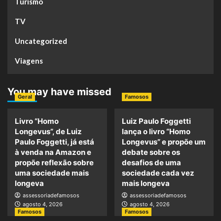
Turismo
TV
Uncategorized
Viagens
You may have missed
Geral
Famosos
Livro “Homo
Luiz Paulo Foggetti
Longevus”, de Luiz
lança o livro “Homo
Paulo Foggetti, já está
Longevus” e propõe um
à venda na Amazon e
debate sobre os
propõe reflexão sobre
desafios de uma
uma sociedade mais
sociedade cada vez
longeva
mais longeva
assessoriadefamosos
assessoriadefamosos
agosto 4, 2026
agosto 4, 2026
Famosos
Famosos