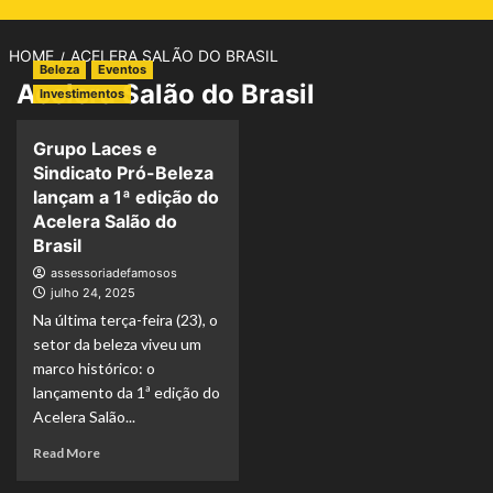
HOME
ACELERA SALÃO DO BRASIL
Beleza
Eventos
Acelera Salão do Brasil
Investimentos
Grupo Laces e
Sindicato Pró-Beleza
lançam a 1ª edição do
Acelera Salão do
Brasil
assessoriadefamosos
julho 24, 2025
Na última terça-feira (23), o
setor da beleza viveu um
marco histórico: o
lançamento da 1ª edição do
Acelera Salão...
Read
Read More
more
about