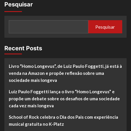
Pesquisar
Grupo
Laces
e
Sindicato
Pesquisar
Pró-
Beleza
lançam
a
Recent Posts
1ª
edição
do
Livro “Homo Longevus”, de Luiz Paulo Foggetti, já está à
Acelera
Salão
venda na Amazon e propõe reflexão sobre uma
do
sociedade mais longeva
Brasil
Luiz Paulo Foggetti lança o livro “Homo Longevus” e
propõe um debate sobre os desafios de uma sociedade
cada vez mais longeva
School of Rock celebra o Dia dos Pais com experiência
musical gratuita no K-Platz