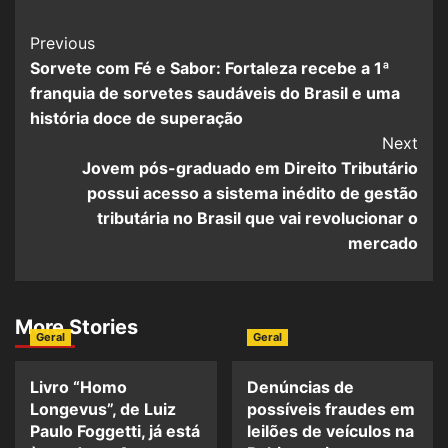
Post
Previous
Sorvete com Fé e Sabor: Fortaleza recebe a 1ª
Navigation
franquia de sorvetes saudáveis do Brasil e uma
história doce de superação
Next
Jovem pós-graduado em Direito Tributário
possui acesso a sistema inédito de gestão
tributária no Brasil que vai revolucionar o
mercado
More Stories
Geral
Geral
Livro “Homo
Denúncias de
Longevus”, de Luiz
possíveis fraudes em
Paulo Foggetti, já está
leilões de veículos na