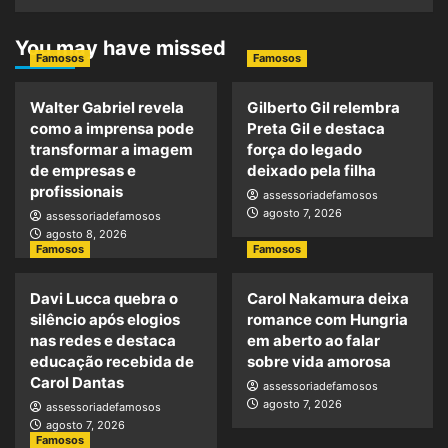
You may have missed
Famosos
Famosos
Walter Gabriel revela
Gilberto Gil relembra
como a imprensa pode
Preta Gil e destaca
transformar a imagem
força do legado
de empresas e
deixado pela filha
profissionais
assessoriadefamosos
agosto 7, 2026
assessoriadefamosos
agosto 8, 2026
Famosos
Famosos
Davi Lucca quebra o
Carol Nakamura deixa
silêncio após elogios
romance com Hungria
nas redes e destaca
em aberto ao falar
educação recebida de
sobre vida amorosa
Carol Dantas
assessoriadefamosos
agosto 7, 2026
assessoriadefamosos
agosto 7, 2026
Famosos