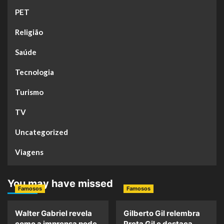
PET
Religião
Saúde
Tecnologia
Turismo
TV
Uncategorized
Viagens
You may have missed
Famosos
Famosos
Walter Gabriel revela
Gilberto Gil relembra
como a imprensa pode
Preta Gil e destaca