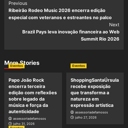
Post
Previous
Ribeirão Rodeo Music 2026 encerra edição
Navigation
especial com veteranos e estreantes no palco
Next
Brazil Pays leva inovação financeira ao Web
Summit Rio 2026
More Stories
Eventos
Eventos
Papo João Rock
ShoppingSantaÚrsula
encerra terceira
recebe exposição
edição com reflexões
que transforma a
sobre legado da
natureza em
música e força da
expressão artística
autenticidade
assessoriadefamosos
julho 27, 2026
assessoriadefamosos
julho 31, 2026
Eventos