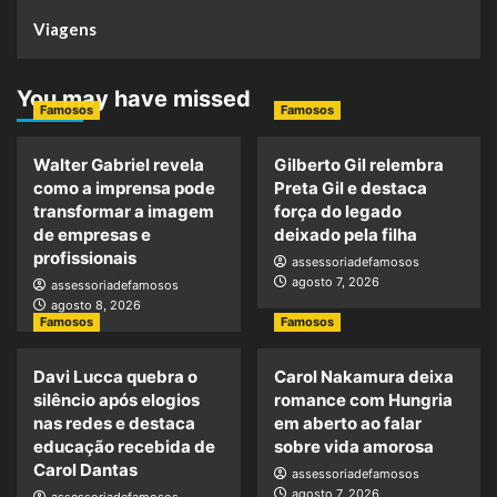
Viagens
You may have missed
Famosos
Famosos
Walter Gabriel revela
Gilberto Gil relembra
como a imprensa pode
Preta Gil e destaca
transformar a imagem
força do legado
de empresas e
deixado pela filha
profissionais
assessoriadefamosos
agosto 7, 2026
assessoriadefamosos
agosto 8, 2026
Famosos
Famosos
Davi Lucca quebra o
Carol Nakamura deixa
silêncio após elogios
romance com Hungria
nas redes e destaca
em aberto ao falar
educação recebida de
sobre vida amorosa
Carol Dantas
assessoriadefamosos
agosto 7, 2026