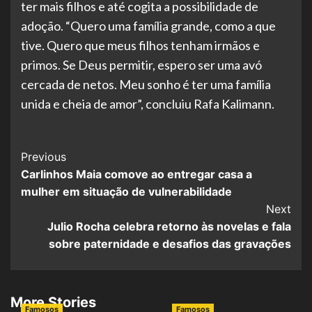
ter mais filhos e até cogita a possibilidade de
adoção. “Quero uma família grande, como a que
tive. Quero que meus filhos tenham irmãos e
primos. Se Deus permitir, espero ser uma avó
cercada de netos. Meu sonho é ter uma família
unida e cheia de amor”, concluiu Rafa Kalimann.
Post
Previous
Carlinhos Maia comove ao entregar casa a
Navigation
mulher em situação de vulnerabilidade
Next
Julio Rocha celebra retorno às novelas e fala
sobre paternidade e desafios das gravações
More Stories
Famosos
Famosos