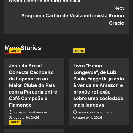
revolucionar o cenário musical
Next
Programa Cartão de Visita entrevista Rorion
Gracie
More Stories
Geral
Geral
José do Brasil
Livro “Homo
Conecta Cachoeiro
Longevus”, de Luiz
de Itapemirim ao
Paulo Foggetti, já está
Maior Clube do País
à venda na Amazon e
com a Parceria entre
propõe reflexão
Café Campeão e
sobre uma sociedade
Flamengo
mais longeva
assessoriadefamosos
assessoriadefamosos
agosto 10, 2026
agosto 4, 2026
Geral