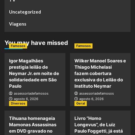
Uncategorized
Viagens
You may have missed
Famosos
Famosos
Igor Magalhães
Wilker Manoel Soares e
prestigia leilão de
Thiago Michelasi
Neymar Jr. em noite de
fazem cobertura
solidariedade em São
exclusiva do Leilão do
Paulo
Instituto Neymar
assessoriadefamosos
assessoriadefamosos
agosto 6, 2026
agosto 6, 2026
Diversos
Geral
Tihuana homenageia
Livro “Homo
Mamonas Assassinas
Longevus”, de Luiz
em DVD gravado no
Paulo Foggetti, já está