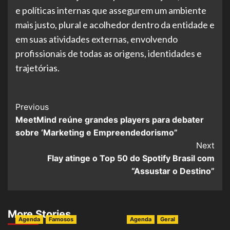
e políticas internas que assegurem um ambiente
mais justo, plural e acolhedor dentro da entidade e
em suas atividades externas, envolvendo
profissionais de todas as origens, identidades e
trajetórias.
Post
Previous
MeetMind reúne grandes players para debater
Navigation
sobre ‘Marketing e Empreendedorismo”
Next
Flay atinge o Top 50 do Spotify Brasil com
“Assustar o Destino”
More Stories
Agenda
Famosos
Agenda
Geral