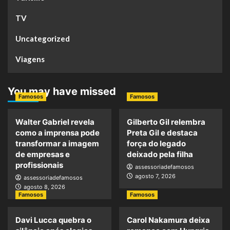
TV
Uncategorized
Viagens
You may have missed
Famosos
Famosos
Walter Gabriel revela
Gilberto Gil relembra
como a imprensa pode
Preta Gil e destaca
transformar a imagem
força do legado
de empresas e
deixado pela filha
profissionais
assessoriadefamosos
agosto 7, 2026
assessoriadefamosos
agosto 8, 2026
Famosos
Famosos
Davi Lucca quebra o
Carol Nakamura deixa