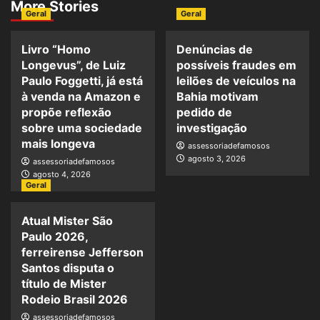
More Stories
Geral
Geral
Livro “Homo
Denúncias de
Longevus”, de Luiz
possíveis fraudes em
Paulo Foggetti, já está
leilões de veículos na
à venda na Amazon e
Bahia motivam
propõe reflexão
pedido de
sobre uma sociedade
investigação
mais longeva
assessoriadefamosos
agosto 3, 2026
assessoriadefamosos
agosto 4, 2026
Geral
Atual Mister São
Paulo 2026,
ferreirense Jefferson
Santos disputa o
título de Mister
Rodeio Brasil 2026
assessoriadefamosos