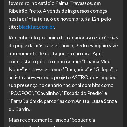
fevereiro, no estádio Palma Travassos, em
Ribeirão Preto. A venda de ingressos começa
nesta quinta-feira, 6 de novembro, às 12h, pelo
site:
blacktag.com.br
.
Reconhecido por unir o funk carioca a referências
do pop e da música eletrônica, Pedro Sampaio vive
um momento de destaque na carreira. Após
conquistar o público com o álbum “Chama Meu
Nome” e sucessos como “Dançarina” e “Galopa”, o
artista apresentou o projeto ASTRO, que ampliou
sua presença no cenário nacional com hits como
“POCPOC”, “Cavalinho”, “Escada do Prédio” e
“Fama”, além de parcerias com Anitta, Luísa Sonza
e J Balvin.
Mais recentemente, lançou “Sequência