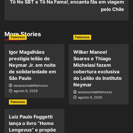
Tô No SBT e Tô Na Fama!, encanta fãs em viagem
pelo Chile
More Stories
Famosos
Famosos
Igor Magalhães
Wilker Manoel
prestigia leilão de
Soares e Thiago
Neymar Jr. em noite
Michelasi fazem
de solidariedade em
cobertura exclusiva
São Paulo
do Leilão do Instituto
Neymar
assessoriadefamosos
agosto 6, 2026
assessoriadefamosos
agosto 6, 2026
Famosos
Luiz Paulo Foggetti
lança o livro “Homo
Longevus” e propõe