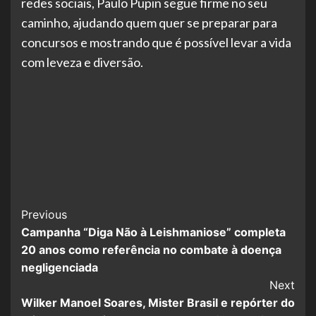
redes sociais, Paulo Pupin segue firme no seu
caminho, ajudando quem quer se preparar para
concursos e mostrando que é possível levar a vida
com leveza e diversão.
Post
Previous
Campanha “Diga Não à Leishmaniose” completa
Navigation
20 anos como referência no combate à doença
negligenciada
Next
Wilker Manoel Soares, Mister Brasil e repórter do