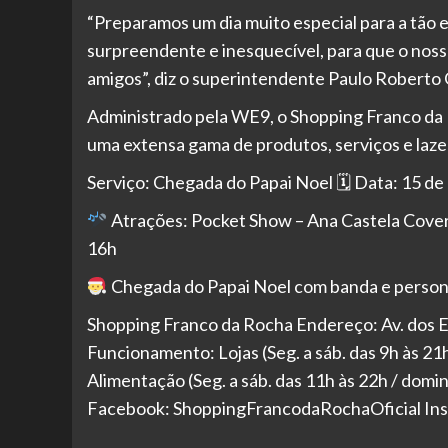
“Preparamos um dia muito especial para a tão 
surpreendente e inesquecível, para que o nosso
amigos”, diz o superintendente Paulo Roberto 
Administrado pela WE9, o Shopping Franco da 
uma extensa gama de produtos, serviços e laze
Serviço: Chegada do Papai Noel 🗓 Data: 15 d
Atrações: Pocket Show – Ana Castela Cove
16h
Chegada do Papai Noel com banda e perso
Shopping Franco da Rocha Endereço: Av. dos E
Funcionamento: Lojas (Seg. a sáb. das 9h às 21
Alimentação (Seg. a sáb. das 11h às 22h / domi
Facebook: ShoppingFrancodaRochaOficial In