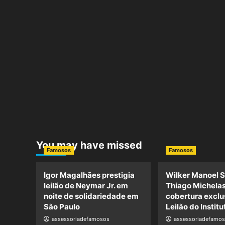
You may have missed
Famosos
Famosos
Igor Magalhães prestigia
Wilker Manoel S
leilão de Neymar Jr. em
Thiago Michela
noite de solidariedade em
cobertura exclu
São Paulo
Leilão do Instit
assessoriadefamosos
assessoriadefamo