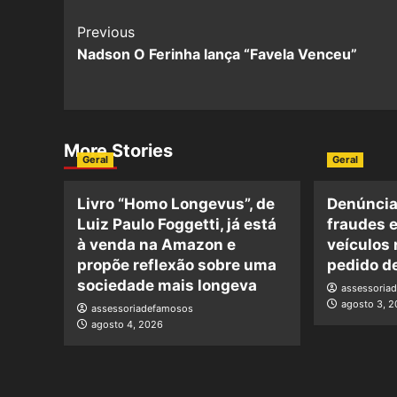
Post
Previous
Nadson O Ferinha lança “Favela Venceu”
Navigation
More Stories
Geral
Geral
Livro “Homo Longevus”, de
Denúncia
Luiz Paulo Foggetti, já está
fraudes e
à venda na Amazon e
veículos
propõe reflexão sobre uma
pedido d
sociedade mais longeva
assessoria
agosto 3, 
assessoriadefamosos
agosto 4, 2026