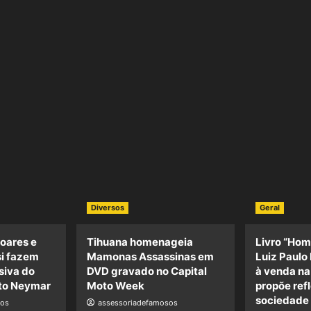
Diversos
Geral
oares e
Tihuana homenageia
Livro “Hom
si fazem
Mamonas Assassinas em
Luiz Paulo 
siva do
DVD gravado no Capital
à venda n
uto Neymar
Moto Week
propõe ref
sociedade
sos
assessoriadefamosos