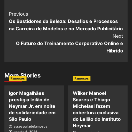
Post
Previous
Os Bastidores da Beleza: Desafios e Processos
Navigation
na Carreira de Modelos e no Mercado Publicitário
Next
O Futuro do Treinamento Corporativo Online e
Híbrido
More Stories
Famosos
Famosos
Igor Magalhães
Wilker Manoel
prestigia leilão de
Soares e Thiago
Neymar Jr. em noite
Michelasi fazem
de solidariedade em
cobertura exclusiva
São Paulo
do Leilão do Instituto
Neymar
assessoriadefamosos
agosto 6, 2026