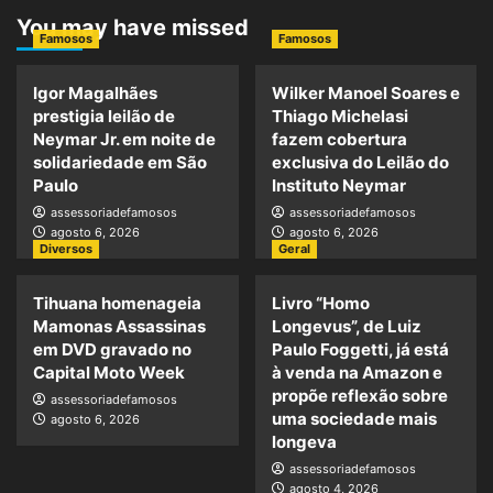
You may have missed
Famosos
Famosos
Igor Magalhães
Wilker Manoel Soares e
prestigia leilão de
Thiago Michelasi
Neymar Jr. em noite de
fazem cobertura
solidariedade em São
exclusiva do Leilão do
Paulo
Instituto Neymar
assessoriadefamosos
assessoriadefamosos
agosto 6, 2026
agosto 6, 2026
Diversos
Geral
Tihuana homenageia
Livro “Homo
Mamonas Assassinas
Longevus”, de Luiz
em DVD gravado no
Paulo Foggetti, já está
Capital Moto Week
à venda na Amazon e
propõe reflexão sobre
assessoriadefamosos
uma sociedade mais
agosto 6, 2026
longeva
assessoriadefamosos
agosto 4, 2026