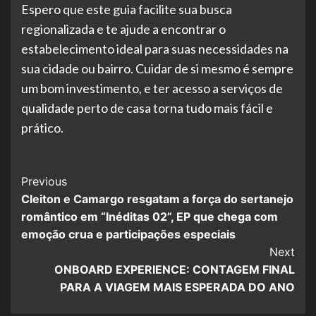
Espero que este guia facilite sua busca
regionalizada e te ajude a encontrar o
estabelecimento ideal para suas necessidades na
sua cidade ou bairro. Cuidar de si mesmo é sempre
um bom investimento, e ter acesso a serviços de
qualidade perto de casa torna tudo mais fácil e
prático.
Post
Previous
Cleiton e Camargo resgatam a força do sertanejo
Navigation
romântico em “Inéditas 02”, EP que chega com
emoção crua e participações especiais
Next
ONBOARD EXPERIENCE: CONTAGEM FINAL
PARA A VIAGEM MAIS ESPERADA DO ANO