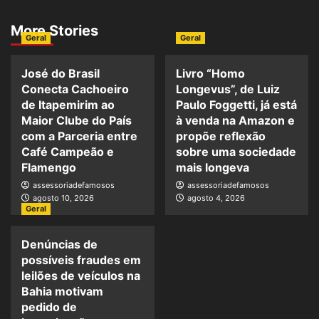
More Stories
Geral
Geral
José do Brasil
Livro “Homo
Conecta Cachoeiro
Longevus”, de Luiz
de Itapemirim ao
Paulo Foggetti, já está
Maior Clube do País
à venda na Amazon e
com a Parceria entre
propõe reflexão
Café Campeão e
sobre uma sociedade
Flamengo
mais longeva
assessoriadefamosos
assessoriadefamosos
agosto 10, 2026
agosto 4, 2026
Geral
Denúncias de
possíveis fraudes em
leilões de veículos na
Bahia motivam
pedido de