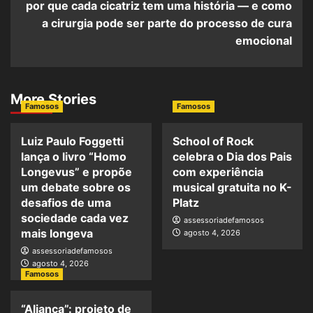
por que cada cicatriz tem uma história — e como
a cirurgia pode ser parte do processo de cura
emocional
More Stories
Famosos
Famosos
Luiz Paulo Foggetti
School of Rock
lança o livro “Homo
celebra o Dia dos Pais
Longevus” e propõe
com experiência
um debate sobre os
musical gratuita no K-
desafios de uma
Platz
sociedade cada vez
assessoriadefamosos
mais longeva
agosto 4, 2026
assessoriadefamosos
agosto 4, 2026
Famosos
“Aliança”: projeto de