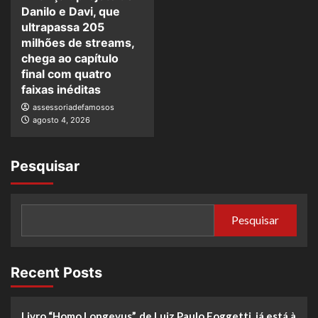
Danilo e Davi, que
ultrapassa 205
milhões de streams,
chega ao capítulo
final com quatro
faixas inéditas
assessoriadefamosos
agosto 4, 2026
Pesquisar
Pesquisar
Recent Posts
Livro “Homo Longevus”, de Luiz Paulo Foggetti, já está à