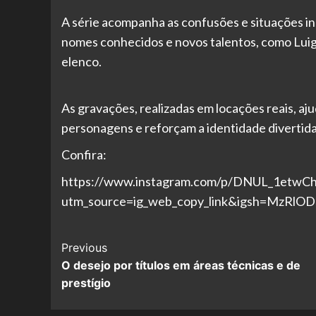
A série acompanha as confusões e situações inu
nomes conhecidos e novos talentos, como Luigi
elenco.
As gravações, realizadas em locações reais, aj
personagens e reforçam a identidade divertid
Confira:
https://www.instagram.com/p/DNUL_1etwCh
utm_source=ig_web_copy_link&igsh=MzRl
Post
Previous
O desejo por títulos em áreas técnicas e de
Navigation
prestígio