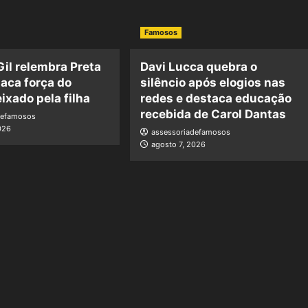
Famosos
Gil relembra Preta
Davi Lucca quebra o
taca força do
silêncio após elogios nas
ixado pela filha
redes e destaca educação
recebida de Carol Dantas
defamosos
026
assessoriadefamosos
agosto 7, 2026