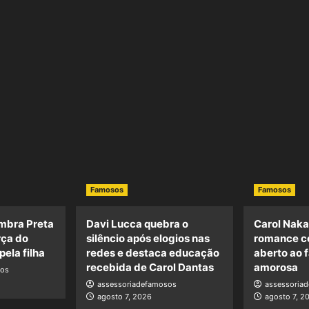
Famosos
Famosos
embra Preta
Davi Lucca quebra o
Carol Nak
rça do
silêncio após elogios nas
romance c
ela filha
redes e destaca educação
aberto ao f
recebida de Carol Dantas
amorosa
sos
assessoriadefamosos
assessoria
agosto 7, 2026
agosto 7, 2