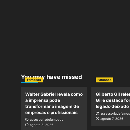
You may have missed
Famosos
Famosos
Walter Gabriel revela como
Gilberto Gil rel
a imprensa pode
Gil e destaca fo
transformar a imagem de
legado deixado p
empresas e profissionais
assessoriadefamo
agosto 7, 2026
assessoriadefamosos
agosto 8, 2026