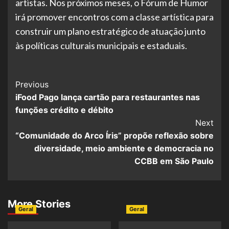
artistas. Nos próximos meses, o Fórum de Humor
irá promover encontros com a classe artística para
construir um plano estratégico de atuação junto
às políticas culturais municipais e estaduais.
Post
Previous
​iFood Pago lança cartão para restaurantes nas
Navigation
funções crédito e débito
Next
“Comunidade do Arco Íris” propõe reflexão sobre
diversidade, meio ambiente e democracia no
CCBB em São Paulo
More Stories
Geral
Geral