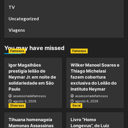
TV
Uncategorized
Viagens
You may have missed
Famosos
Famosos
Igor Magalhães
Wilker Manoel Soares e
prestigia leilão de
Thiago Michelasi
Neymar Jr. em noite de
fazem cobertura
solidariedade em São
exclusiva do Leilão do
Paulo
Instituto Neymar
assessoriadefamosos
assessoriadefamosos
agosto 6, 2026
agosto 6, 2026
Diversos
Geral
Tihuana homenageia
Livro “Homo
Mamonas Assassinas
Longevus”, de Luiz