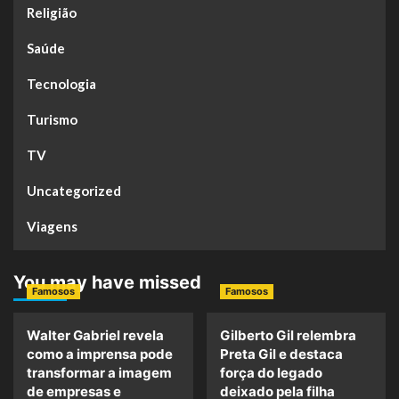
Religião
Saúde
Tecnologia
Turismo
TV
Uncategorized
Viagens
You may have missed
Famosos
Famosos
Walter Gabriel revela
Gilberto Gil relembra
como a imprensa pode
Preta Gil e destaca
transformar a imagem
força do legado
de empresas e
deixado pela filha