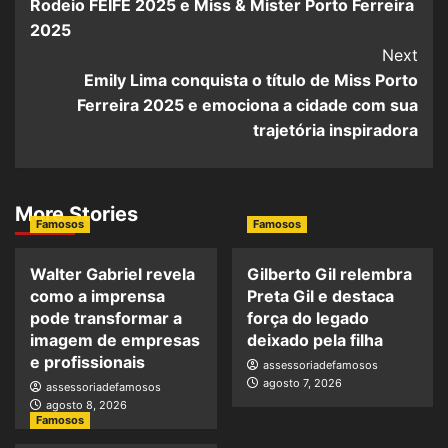
Rodeio FEIFE 2025 e Miss & Mister Porto Ferreira
2025
Next
Emily Lima conquista o título de Miss Porto
Ferreira 2025 e emociona a cidade com sua
trajetória inspiradora
More Stories
Famosos
Famosos
Walter Gabriel revela
Gilberto Gil relembra
como a imprensa
Preta Gil e destaca
pode transformar a
força do legado
imagem de empresas
deixado pela filha
e profissionais
assessoriadefamosos
agosto 7, 2026
assessoriadefamosos
agosto 8, 2026
Famosos