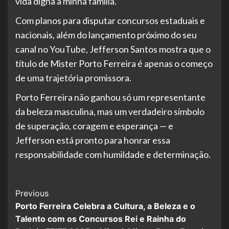
vida digna à minha família.”
Com planos para disputar concursos estaduais e
nacionais, além do lançamento próximo do seu
canal no YouTube, Jefferson Santos mostra que o
título de Mister Porto Ferreira é apenas o começo
de uma trajetória promissora.
Porto Ferreira não ganhou só um representante
da beleza masculina, mas um verdadeiro símbolo
de superação, coragem e esperança — e
Jefferson está pronto para honrar essa
responsabilidade com humildade e determinação.
Post
Previous
Porto Ferreira Celebra a Cultura, a Beleza e o
Navigation
Talento com os Concursos Rei e Rainha do