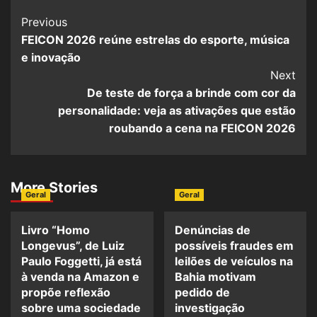
Post
Previous
FEICON 2026 reúne estrelas do esporte, música
Navigation
e inovação
Next
De teste de força a brinde com cor da
personalidade: veja as ativações que estão
roubando a cena na FEICON 2026
More Stories
Geral
Geral
Livro “Homo
Denúncias de
Longevus”, de Luiz
possíveis fraudes em
Paulo Foggetti, já está
leilões de veículos na
à venda na Amazon e
Bahia motivam
propõe reflexão
pedido de
sobre uma sociedade
investigação