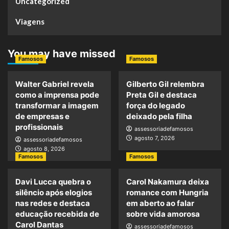
Uncategorized
Viagens
You may have missed
Famosos
Famosos
Walter Gabriel revela
Gilberto Gil relembra
como a imprensa pode
Preta Gil e destaca
transformar a imagem
força do legado
de empresas e
deixado pela filha
profissionais
assessoriadefamosos
agosto 7, 2026
assessoriadefamosos
agosto 8, 2026
Famosos
Famosos
Davi Lucca quebra o
Carol Nakamura deixa
silêncio após elogios
romance com Hungria
nas redes e destaca
em aberto ao falar
educação recebida de
sobre vida amorosa
Carol Dantas
assessoriadefamosos