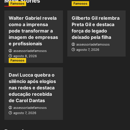
More Stories
Famosos
Famosos
Walter Gabriel revela
Gilberto Gil relembra
como a imprensa
Preta Gil e destaca
pode transformar a
força do legado
imagem de empresas
deixado pela filha
e profissionais
assessoriadefamosos
agosto 7, 2026
assessoriadefamosos
agosto 8, 2026
Famosos
Davi Lucca quebra o
silêncio após elogios
nas redes e destaca
educação recebida
de Carol Dantas
assessoriadefamosos
agosto 7, 2026