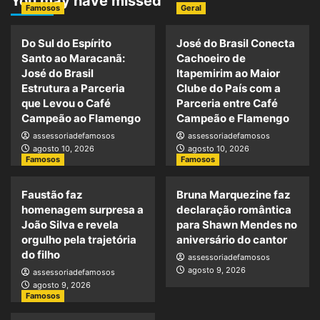
You may have missed
Famosos
Geral
Do Sul do Espírito
José do Brasil Conecta
Santo ao Maracanã:
Cachoeiro de
José do Brasil
Itapemirim ao Maior
Estrutura a Parceria
Clube do País com a
que Levou o Café
Parceria entre Café
Campeão ao Flamengo
Campeão e Flamengo
assessoriadefamosos
assessoriadefamosos
agosto 10, 2026
agosto 10, 2026
Famosos
Famosos
Faustão faz
Bruna Marquezine faz
homenagem surpresa a
declaração romântica
João Silva e revela
para Shawn Mendes no
orgulho pela trajetória
aniversário do cantor
do filho
assessoriadefamosos
agosto 9, 2026
assessoriadefamosos
agosto 9, 2026
Famosos