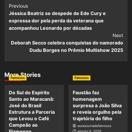
Post
Previous
Jéssica Beatriz se despede de Ede Cury e
Navigation
expressa dor pela perda da veterana que
acompanhou Leonardo por décadas
Next
Deborah Secco celebra conquistas do namorado
Dudu Borges no Prêmio Multishow 2025
More Stories
Famosos
Famosos
Do Sul do Espírito
Faustão faz
Santo ao Maracanã:
homenagem
José do Brasil
surpresa a João Silva
Estrutura a Parceria
e revela orgulho pela
que Levou o Café
trajetória do filho
Campeão ao
assessoriadefamosos
Flamengo
agosto 9, 2026