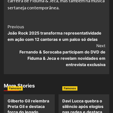
carreira de Fiduma & Jeca, mas também na música
sertaneja contemporânea.
Post
Previous
João Rock 2025 transforma representatividade
Navigation
em ação com 12 cantoras e um palco só delas
Next
Fernando & Sorocaba participam do DVD de
Fiduma & Jeca e revelam novidades em
entrevista exclusiva
More Stories
Famosos
Famosos
Gilberto Gil relembra
Davi Lucca quebra o
Preta Gil e destaca
silêncio após elogios
força do legado
nas redes e destaca