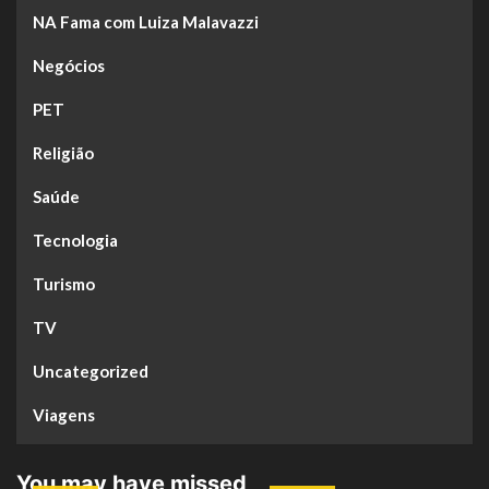
NA Fama com Luiza Malavazzi
Negócios
PET
Religião
Saúde
Tecnologia
Turismo
TV
Uncategorized
Viagens
You may have missed