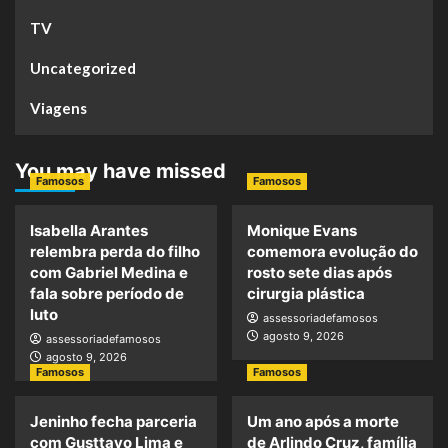
TV
Uncategorized
Viagens
You may have missed
Famosos
Famosos
Isabella Arantes
Monique Evans
relembra perda do filho
comemora evolução do
com Gabriel Medina e
rosto sete dias após
fala sobre período de
cirurgia plástica
luto
assessoriadefamosos
agosto 9, 2026
assessoriadefamosos
agosto 9, 2026
Famosos
Famosos
Jeninho fecha parceria
Um ano após a morte
com Gusttavo Lima e
de Arlindo Cruz, família