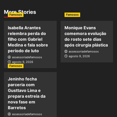
More Stories
Famosos
Famosos
Isabella Arantes
Monique Evans
relembra perda do
comemora evolução
filho com Gabriel
do rosto sete dias
Medina e fala sobre
após cirurgia plástica
período de luto
assessoriadefamosos
agosto 9, 2026
assessoriadefamosos
agosto 9, 2026
Famosos
Jeninho fecha
parceria com
Gusttavo Lima e
prepara estreia da
nova fase em
Barretos
assessoriadefamosos