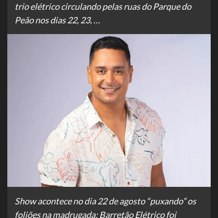
trio elétrico circulando pelas ruas do Parque do
Peão nos dias 22, 23, …
Show acontece no dia 22 de agosto “puxando” os
foliões na madrugada; Barretão Elétrico foi