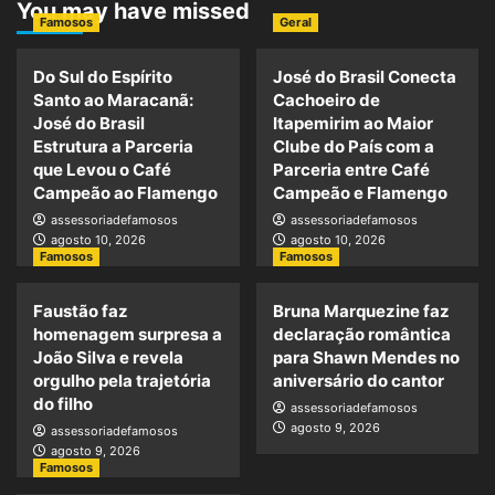
You may have missed
Famosos
Geral
Do Sul do Espírito
José do Brasil Conecta
Santo ao Maracanã:
Cachoeiro de
José do Brasil
Itapemirim ao Maior
Estrutura a Parceria
Clube do País com a
que Levou o Café
Parceria entre Café
Campeão ao Flamengo
Campeão e Flamengo
assessoriadefamosos
assessoriadefamosos
agosto 10, 2026
agosto 10, 2026
Famosos
Famosos
Faustão faz
Bruna Marquezine faz
homenagem surpresa a
declaração romântica
João Silva e revela
para Shawn Mendes no
orgulho pela trajetória
aniversário do cantor
do filho
assessoriadefamosos
agosto 9, 2026
assessoriadefamosos
agosto 9, 2026
Famosos