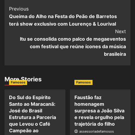
Post
Previous
Queima do Alho na Festa do Peão de Barretos
Navigation
terá show exclusivo com Lourenço & Lourival
Next
Itu se consolida como palco de megaeventos
com festival que reúne ícones da música
brasileira
More Stories
Famosos
Famosos
Do Sul do Espírito
Faustão faz
Santo ao Maracanã:
homenagem
José do Brasil
surpresa a João Silva
Estrutura a Parceria
e revela orgulho pela
que Levou o Café
trajetória do filho
Campeão ao
assessoriadefamosos