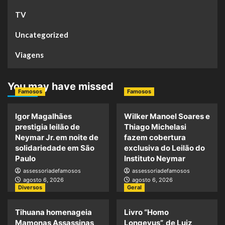
TV
Uncategorized
Viagens
You may have missed
Famosos
Famosos
Igor Magalhães
Wilker Manoel Soares e
prestigia leilão de
Thiago Michelasi
Neymar Jr. em noite de
fazem cobertura
solidariedade em São
exclusiva do Leilão do
Paulo
Instituto Neymar
assessoriadefamosos
assessoriadefamosos
agosto 6, 2026
agosto 6, 2026
Diversos
Geral
Tihuana homenageia
Livro “Homo
Mamonas Assassinas
Longevus”, de Luiz