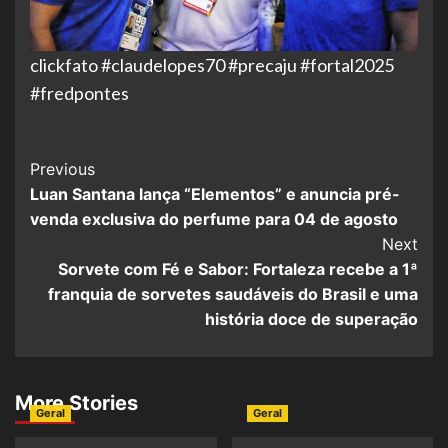
clickfato #claudelopes70 #precaju #fortal2025
#fredpontes
Post
Previous
Luan Santana lança “Elementos” e anuncia pré-
Navigation
venda exclusiva do perfume para 04 de agosto
Next
Sorvete com Fé e Sabor: Fortaleza recebe a 1ª
franquia de sorvetes saudáveis do Brasil e uma
história doce de superação
More Stories
Geral
Geral