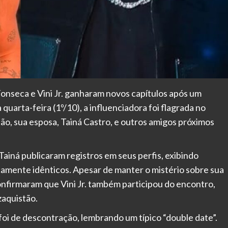
onseca e Vini Jr. ganharam novos capítulos após um
uarta-feira (1º/10), a influenciadora foi flagrada no
o, sua esposa, Tainá Castro, e outros amigos próximos
ainá publicaram registros em seus perfis, exibindo
camente idênticos. Apesar de manter o mistério sobre sua
onfirmaram que Vini Jr. também participou do encontro,
zaquistão.
oi de descontração, lembrando um típico “double date”.