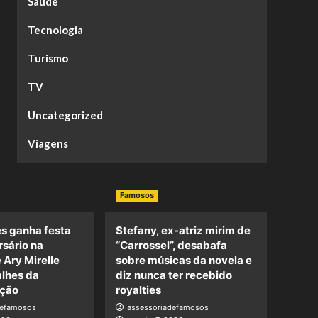
Saúde
Tecnologia
Turismo
TV
Uncategorized
Viagens
Famosos
s ganha festa
Stefany, ex-atriz mirim de
rsário na
“Carrossel”, desabafa
e Ary Mirelle
sobre músicas da novela e
alhes da
diz nunca ter recebido
ção
royalties
defamosos
assessoriadefamosos