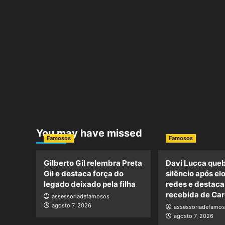
You may have missed
Famosos
Famosos
Gilberto Gil relembra Preta
Davi Lucca queb
Gil e destaca força do
silêncio após el
legado deixado pela filha
redes e destac
recebida de Car
assessoriadefamosos
agosto 7, 2026
assessoriadefamo
agosto 7, 2026