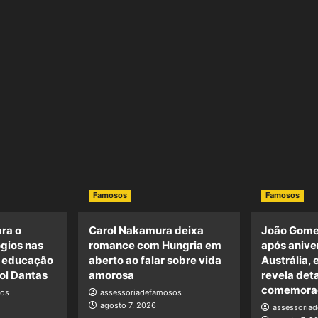
Famosos
Famosos
ra o
Carol Nakamura deixa
João Gome
ogios nas
romance com Hungria em
após anive
a educação
aberto ao falar sobre vida
Austrália, 
ol Dantas
amorosa
revela det
comemora
sos
assessoriadefamosos
agosto 7, 2026
assessoria