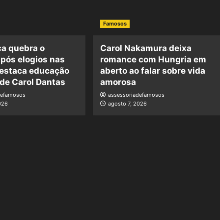
Famosos
ca quebra o
Carol Nakamura deixa
após elogios nas
romance com Hungria em
destaca educação
aberto ao falar sobre vida
 de Carol Dantas
amorosa
defamosos
assessoriadefamosos
026
agosto 7, 2026