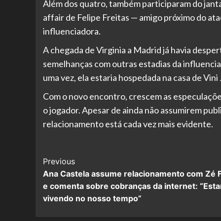
Além dos quatro, também participaram do janta
affair de Felipe Freitas — amigo próximo do a
influenciadora.
A chegada de Virginia a Madrid já havia despe
semelhanças com outras estadias da influencia
uma vez, ela estaria hospedada na casa de Vini J
Com o novo encontro, crescem as especulaçõe
o jogador. Apesar de ainda não assumirem publ
relacionamento está cada vez mais evidente.
Post
Previous
Ana Castela assume relacionamento com Zé F
Navigation
e comenta sobre cobranças da internet: “Est
vivendo no nosso tempo”