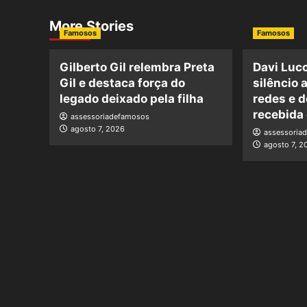
More Stories
Famosos
Famosos
Gilberto Gil relembra Preta
Davi Luc
Gil e destaca força do
silêncio 
legado deixado pela filha
redes e 
recebida
assessoriadefamosos
agosto 7, 2026
assessoria
agosto 7, 2