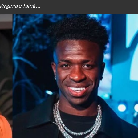
irginia e Tainá …