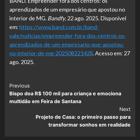
BAND. Empreender fora dos centros: os
aprendizados de um empresário que apostou no
interior de MG.
Bandfy
, 22 ago. 2025. Disponível
em:
https://www.band.com.br/band-
vale/noticias/empreender-fora-dos-centros-os-
aprendizados-de-um-empresario-que-apostou-
no-interior-de-mg-202508221428
. Acesso em: 27
ago. 2025.
Post
Previous
Bispo doa R$ 100 mil para criança e emociona
Navigation
multidão em Feira de Santana
Next
Projeto de Casa: o primeiro passo para
transformar sonhos em realidade