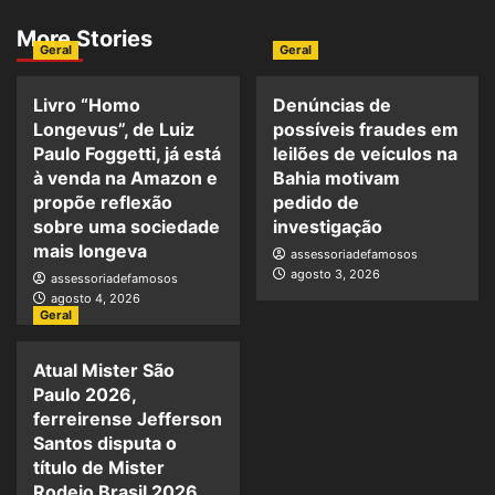
More Stories
Geral
Geral
Livro “Homo
Denúncias de
Longevus”, de Luiz
possíveis fraudes em
Paulo Foggetti, já está
leilões de veículos na
à venda na Amazon e
Bahia motivam
propõe reflexão
pedido de
sobre uma sociedade
investigação
mais longeva
assessoriadefamosos
agosto 3, 2026
assessoriadefamosos
agosto 4, 2026
Geral
Atual Mister São
Paulo 2026,
ferreirense Jefferson
Santos disputa o
título de Mister
Rodeio Brasil 2026