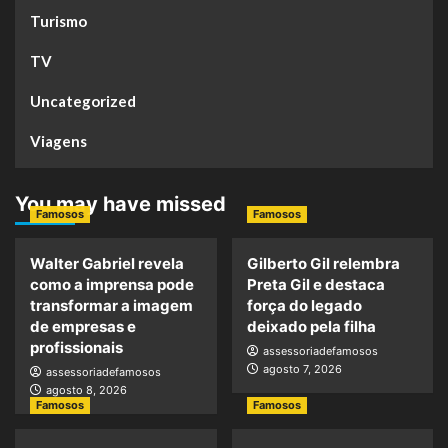
Turismo
TV
Uncategorized
Viagens
You may have missed
Famosos
Famosos
Walter Gabriel revela
Gilberto Gil relembra
como a imprensa pode
Preta Gil e destaca
transformar a imagem
força do legado
de empresas e
deixado pela filha
profissionais
assessoriadefamosos
agosto 7, 2026
assessoriadefamosos
agosto 8, 2026
Famosos
Famosos