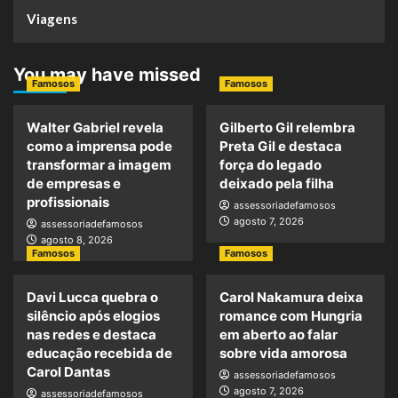
Viagens
You may have missed
Famosos
Famosos
Walter Gabriel revela
Gilberto Gil relembra
como a imprensa pode
Preta Gil e destaca
transformar a imagem
força do legado
de empresas e
deixado pela filha
profissionais
assessoriadefamosos
agosto 7, 2026
assessoriadefamosos
agosto 8, 2026
Famosos
Famosos
Davi Lucca quebra o
Carol Nakamura deixa
silêncio após elogios
romance com Hungria
nas redes e destaca
em aberto ao falar
educação recebida de
sobre vida amorosa
Carol Dantas
assessoriadefamosos
agosto 7, 2026
assessoriadefamosos