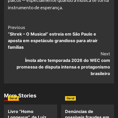
instrumento de esperança.
Post
Previous
“Shrek – O Musical” estreia em São Paulo e
Navigation
aposta em espetáculo grandioso para atrair
famílias
Next
Ímola abre temporada 2026 do WEC com
promessa de disputa intensa e protagonismo
brasileiro
More Stories
Geral
Geral
Livro “Homo
Denúncias de
Longevus”, de Luiz
possíveis fraudes em