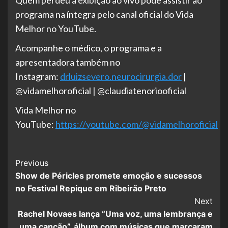
programa na íntegra pelo canal oficial do Vida
Melhor no YouTube.
Acompanhe o médico, o programa e a
apresentadora também no
Instagram:
drluizsevero.neurocirurgia.dor
|
@vidamelhoroficial | @claudiatenoriooficial
Vida Melhor no
YouTube:
https://youtube.com/@vidamelhoroficial
Post
Previous
Show de Péricles promete emoção e sucessos
Navigation
no Festival Repique em Ribeirão Preto
Next
Rachel Novaes lança “Uma voz, uma lembrança e
uma canção”, álbum com músicas que marcaram