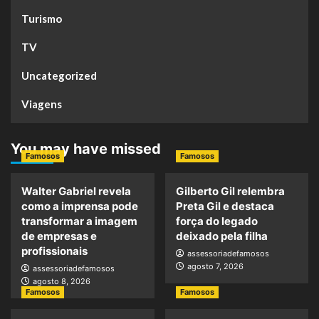
Turismo
TV
Uncategorized
Viagens
You may have missed
Famosos
Famosos
Walter Gabriel revela
Gilberto Gil relembra
como a imprensa pode
Preta Gil e destaca
transformar a imagem
força do legado
de empresas e
deixado pela filha
profissionais
assessoriadefamosos
agosto 7, 2026
assessoriadefamosos
agosto 8, 2026
Famosos
Famosos