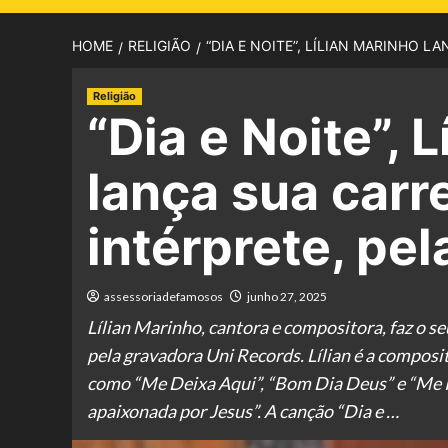
HOME
RELIGIÃO
“DIA E NOITE”, LÍLIAN MARINHO 
Religião
“Dia e Noite”, 
lança sua carr
intérprete, pe
assessoriadefamosos
junho 27, 2025
Lílian Marinho, cantora e compositora, faz o se
pela gravadora Uni Records. Lílian é a composi
como “Me Deixa Aqui”, “Bom Dia Deus” e “Me R
apaixonada por Jesus”. A canção “Dia e …