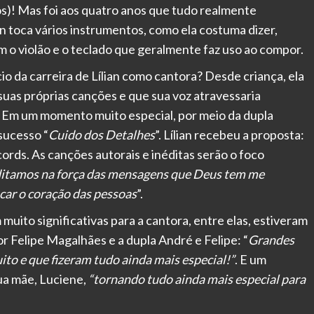
s)! Mas foi aos quatro anos que tudo realmente
n toca vários instrumentos, como ela costuma dizer,
om o violão e o teclado que geralmente faz uso ao compor.
io da carreira de Lílian como cantora? Desde criança, ela
uas próprias canções e que sua voz atravessaria
. Em um momento muito especial, por meio da dupla
sucesso “
Cuido dos Detalhes
”. Lílian recebeu a proposta:
cords. As canções autorais e inéditas serão o foco
ditamos na força das mensagens que Deus tem me
car o coração das pessoas
”.
muito significativas para a cantora, entre elas, estiveram
or Felipe Magalhães e a dupla André e Felipe: “
Grandes
to e que fizeram tudo ainda mais especial!”
. E um
sua mãe, Luciene,
“tornando tudo ainda mais especial para