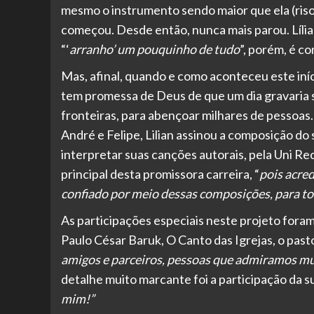
mesmo o instrumento sendo maior que ela (riso
começou. Desde então, nunca mais parou. Lília
“‘
arranho’ um pouquinho de tudo
”, porém, é c
Mas, afinal, quando e como aconteceu este iníc
tem promessa de Deus de que um dia gravaria s
fronteiras, para abençoar milhares de pessoas
André e Felipe, Lilian assinou a composição do 
interpretar suas canções autorais, pela Uni Re
principal desta promissora carreira, “
pois acre
confiado por meio dessas composições, para to
As participações especiais neste projeto foram 
Paulo César Baruk, O Canto das Igrejas, o past
amigos e parceiros, pessoas que admiramos mui
detalhe muito marcante foi a participação da 
mim!”