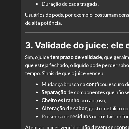
Duração de cada tragada.
Usuários de pods, por exemplo, costumam cons
de alta potência.
3. Validade do juice: ele
Sim, o juice
tem prazo de validade
, que geral
que esteja fechado, o líquido pode perder sab
tempo. Sinais de que o juice venceu:
Mudança brusca na
cor
(ficou escuro d
Separação
de componentes que não se
Cheiro estranho
ou rançoso;
Alteração de sabor
, gosto metálico ou
Presença de
resíduos
ou cristais no fu
Atenção: juices vencidos
não devem ser cons