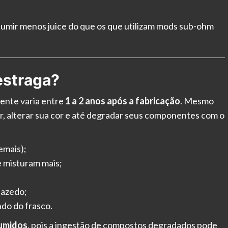
umir menos juice do que os que utilizam mods sub-ohm
 estraga?
mente varia entre
1 a 2 anos após a fabricação
. Mesmo
or, alterar sua cor e até degradar seus componentes com o
emais);
 misturam mais;
 azedo;
ndo do frasco.
umidos
, pois a ingestão de compostos degradados pode