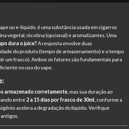
ape ou e-líquido, é uma substância usada em cigarros
ina vegetal, nicotina (opcional) e aromatizantes. Uma
po dura o juice?
A resposta envolve duas
validade do produto (tempo de armazenamento) e o tempo
ir um frasco). Ambos os fatores são fundamentais para
ficiente no uso do vape.
e:
nos armazenado corretamente
, mas sua duração ao
riando entre
2 a 15 dias por frasco de 30ml
, conforme a
oxigênio acelera a degradação do líquido. Verifique
 antigos.