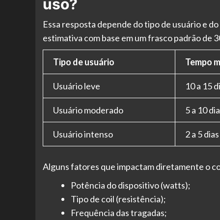
uso?
Essa resposta depende do tipo de usuário e do 
estimativa com base em um frasco padrão de 3
Tipo de usuário
Tempo mé
Usuário leve
10 a 15 d
Usuário moderado
5 a 10 di
Usuário intenso
2 a 5 dias
Alguns fatores que impactam diretamente o co
Potência do dispositivo (watts);
Tipo de coil (resistência);
Frequência das tragadas;