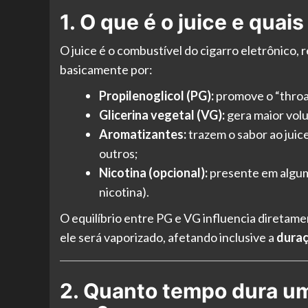
1. O que é o juice e qua
O juice é o combustível do cigarro eletrônico, 
basicamente por:
Propilenoglicol (PG):
promove o “throat
Glicerina vegetal (VG):
gera maior vol
Aromatizantes:
trazem o sabor ao juic
outros;
Nicotina (opcional):
presente em algum
nicotina).
O equilíbrio entre PG e VG influencia diretame
ele será vaporizado, afetando inclusive a
duraç
2. Quanto tempo dura um