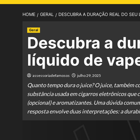
HOME
GERAL
DESCUBRA A DURAÇÃO REAL DO SEU L
Geral
Descubra a dur
líquido de vap
assessoriadefamosos
julho 29, 2025
Quanto tempo dura o juice? O juice, também co
substância usada em cigarros eletrônicos que co
(opcional) e aromatizantes. Uma dúvida comum 
resposta envolve duas interpretações: a durabi