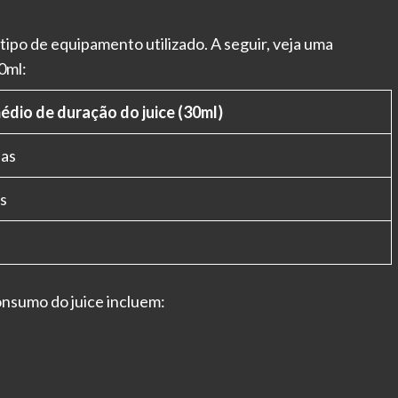
tipo de equipamento utilizado. A seguir, veja uma
0ml:
dio de duração do juice (30ml)
ias
as
nsumo do juice incluem: