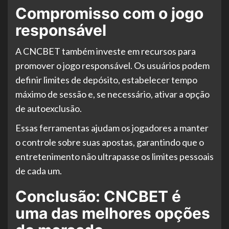
Compromisso com o jogo
responsável
A CNCBET também investe em recursos para
promover o jogo responsável. Os usuários podem
definir limites de depósito, estabelecer tempo
máximo de sessão e, se necessário, ativar a opção
de autoexclusão.
Essas ferramentas ajudam os jogadores a manter
o controle sobre suas apostas, garantindo que o
entretenimento não ultrapasse os limites pessoais
de cada um.
Conclusão: CNCBET é
uma das melhores opções