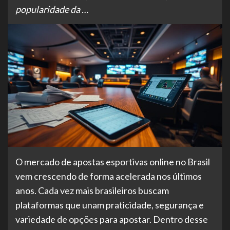
popularidade da …
O mercado de apostas esportivas online no Brasil
vem crescendo de forma acelerada nos últimos
anos. Cada vez mais brasileiros buscam
plataformas que unam praticidade, segurança e
variedade de opções para apostar. Dentro desse