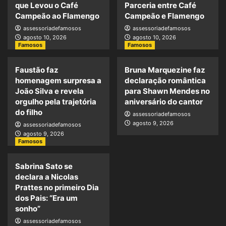
que Levou o Café
Parceria entre Café
Campeão ao Flamengo
Campeão e Flamengo
assessoriadefamosos
assessoriadefamosos
agosto 10, 2026
agosto 10, 2026
Famosos
Famosos
Faustão faz
Bruna Marquezine faz
homenagem surpresa a
declaração romântica
João Silva e revela
para Shawn Mendes no
orgulho pela trajetória
aniversário do cantor
do filho
assessoriadefamosos
agosto 9, 2026
assessoriadefamosos
agosto 9, 2026
Famosos
Sabrina Sato se
declara a Nicolas
Prattes no primeiro Dia
dos Pais: “Era um
sonho”
assessoriadefamosos