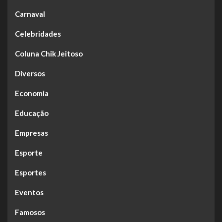
Carnaval
Celebridades
Coluna Chik Jeitoso
Diversos
Economia
Educação
Empresas
Esporte
Esportes
Eventos
Famosos