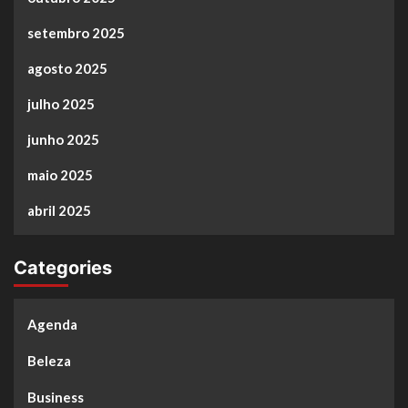
setembro 2025
agosto 2025
julho 2025
junho 2025
maio 2025
abril 2025
Categories
Agenda
Beleza
Business