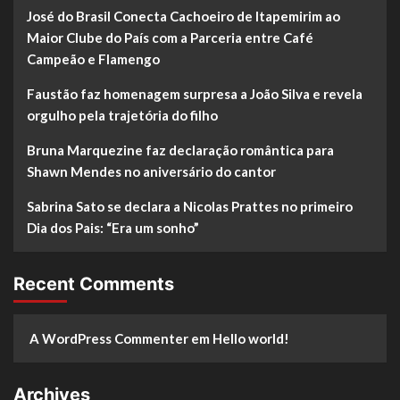
José do Brasil Conecta Cachoeiro de Itapemirim ao
Maior Clube do País com a Parceria entre Café
Campeão e Flamengo
Faustão faz homenagem surpresa a João Silva e revela
orgulho pela trajetória do filho
Bruna Marquezine faz declaração romântica para
Shawn Mendes no aniversário do cantor
Sabrina Sato se declara a Nicolas Prattes no primeiro
Dia dos Pais: “Era um sonho”
Recent Comments
A WordPress Commenter
em
Hello world!
Archives