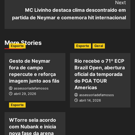
Next
MC Livinho destaca clima descontraído em
partida de Neymar e comemora hit internacional
More Stories
Esporte
Esporte
Geral
Gesto de Neymar
Rio recebe o 71º ECP
fora de campo
Brazil Open, abertura
repercute e reforça
oficial da temporada
imagem junto aos fãs
do PGA TOUR
Americas
assessoriadefamosos
abril 29, 2026
assessoriadefamosos
abril 14, 2026
Esporte
WTorre sela acordo
com Nubank e inicia
nova fase da arena