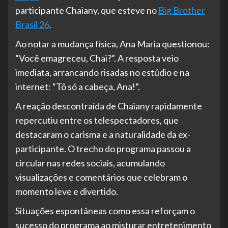
participante Chaiany, que esteve no
Big Brother
Brasil 26
.
Ao notar a mudança física, Ana Maria questionou:
“Você emagreceu, Chai?”. A resposta veio
imediata, arrancando risadas no estúdio e na
internet: “Tô só a cabeça, Ana!”.
A reação descontraída de Chaiany rapidamente
repercutiu entre os telespectadores, que
destacaram o carisma e a naturalidade da ex-
participante. O trecho do programa passou a
circular nas redes sociais, acumulando
visualizações e comentários que celebram o
momento leve e divertido.
Situações espontâneas como essa reforçam o
sucesso do programa ao misturar entretenimento