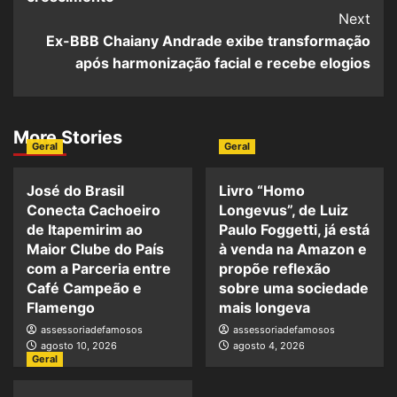
Next
Ex-BBB Chaiany Andrade exibe transformação
após harmonização facial e recebe elogios
More Stories
Geral
Geral
José do Brasil
Livro “Homo
Conecta Cachoeiro
Longevus”, de Luiz
de Itapemirim ao
Paulo Foggetti, já está
Maior Clube do País
à venda na Amazon e
com a Parceria entre
propõe reflexão
Café Campeão e
sobre uma sociedade
Flamengo
mais longeva
assessoriadefamosos
assessoriadefamosos
agosto 10, 2026
agosto 4, 2026
Geral