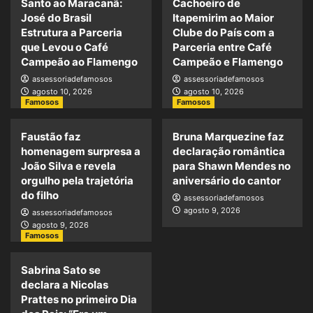
Santo ao Maracanã:
Cachoeiro de
José do Brasil
Itapemirim ao Maior
Estrutura a Parceria
Clube do País com a
que Levou o Café
Parceria entre Café
Campeão ao Flamengo
Campeão e Flamengo
assessoriadefamosos
assessoriadefamosos
agosto 10, 2026
agosto 10, 2026
Famosos
Famosos
Faustão faz
Bruna Marquezine faz
homenagem surpresa a
declaração romântica
João Silva e revela
para Shawn Mendes no
orgulho pela trajetória
aniversário do cantor
do filho
assessoriadefamosos
agosto 9, 2026
assessoriadefamosos
agosto 9, 2026
Famosos
Sabrina Sato se
declara a Nicolas
Prattes no primeiro Dia