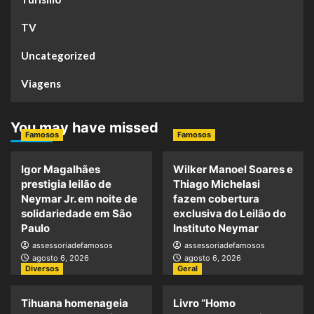
TV
Uncategorized
Viagens
You may have missed
Famosos
Famosos
Igor Magalhães
Wilker Manoel Soares e
prestigia leilão de
Thiago Michelasi
Neymar Jr. em noite de
fazem cobertura
solidariedade em São
exclusiva do Leilão do
Paulo
Instituto Neymar
assessoriadefamosos
assessoriadefamosos
agosto 6, 2026
agosto 6, 2026
Diversos
Geral
Tihuana homenageia
Livro “Homo