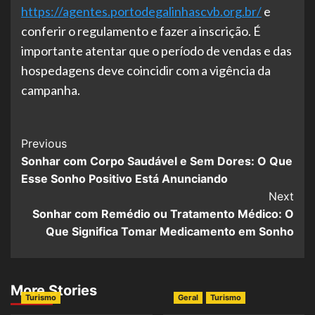
https://agentes.portodegalinhascvb.org.br/
e
conferir o regulamento e fazer a inscrição. É
importante atentar que o período de vendas e das
hospedagens deve coincidir com a vigência da
campanha.
Post
Previous
Sonhar com Corpo Saudável e Sem Dores: O Que
Navigation
Esse Sonho Positivo Está Anunciando
Next
Sonhar com Remédio ou Tratamento Médico: O
Que Significa Tomar Medicamento em Sonho
More Stories
Turismo
Geral
Turismo