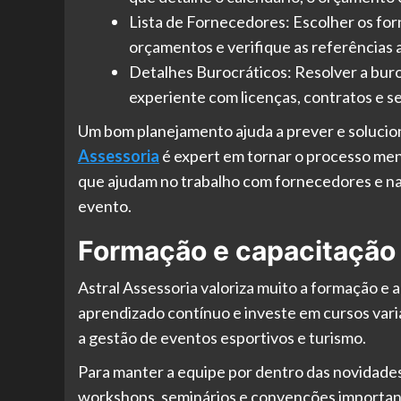
Lista de Fornecedores: Escolher os for
orçamentos e verifique as referências a
Detalhes Burocráticos: Resolver a buro
experiente com licenças, contratos e s
Um bom planejamento ajuda a prever e soluci
Assessoria
é expert em tornar o processo me
que ajudam no trabalho com fornecedores e na
evento.
Formação e capacitação 
Astral Assessoria valoriza muito a formação e 
aprendizado contínuo e investe em cursos var
a gestão de eventos esportivos e turismo.
Para manter a equipe por dentro das novidades
workshops, seminários e convenções important