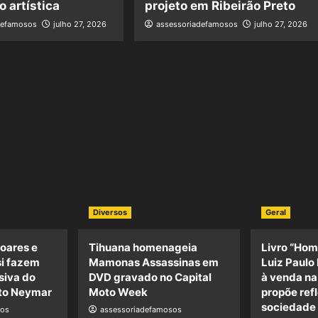
 artística
projeto em Ribeirão Preto
defamosos
julho 27, 2026
assessoriadefamosos
julho 27, 2026
Diversos
Geral
oares e
Tihuana homenageia
Livro “Hom
si fazem
Mamonas Assassinas em
Luiz Paulo 
siva do
DVD gravado no Capital
à venda n
uto Neymar
Moto Week
propõe ref
sociedade
sos
assessoriadefamosos