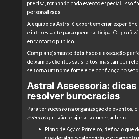
precisa, tornando cada evento especial. Isso f
personalizada.
A equipe da Astral é expert em criar experiênc
e interessante para quem participa. Os profiss
encantam o público.
Com planejamento detalhado e execução perfeit
deixam os clientes satisfeitos, mas também el
se torna um nome forte e de confiança no seto
Astral Assessoria: dicas
resolver burocracias
Para ter sucesso na organização de eventos, 
eventos
que vão te ajudar a começar bem.
Plano de Ação: Primeiro, defina o que d
que detalhe o calendário, o orçamento 