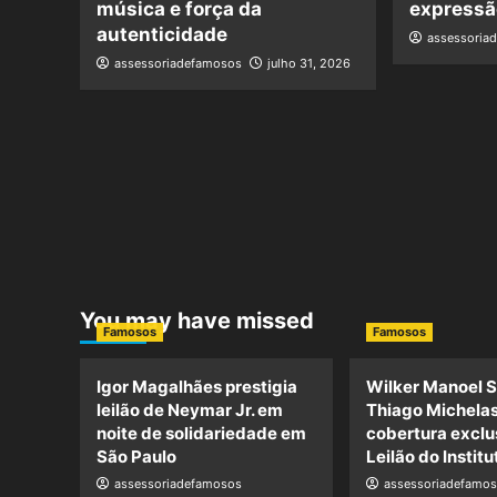
música e força da
expressão
autenticidade
assessoria
assessoriadefamosos
julho 31, 2026
You may have missed
Famosos
Famosos
Igor Magalhães prestigia
Wilker Manoel S
leilão de Neymar Jr. em
Thiago Michela
noite de solidariedade em
cobertura exclu
São Paulo
Leilão do Instit
assessoriadefamosos
assessoriadefamo