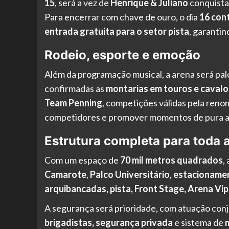
15
, será a vez de
Henrique & Juliano
conquista
Para encerrar com chave de ouro, o dia
16 cont
entrada gratuita para o setor pista
, garanti
Rodeio, esporte e emoção
Além da programação musical, a arena será pal
confirmadas as
montarias em touros e cavalo
Team Penning
, competições válidas pela ren
competidores e promover momentos de pura ad
Estrutura completa para toda a
Com um espaço de
70 mil metros quadrados
,
Camarote
,
Palco Universitário
,
estacioname
arquibancadas, pista, Front Stage, Arena Vi
A segurança será prioridade, com atuação con
brigadistas, segurança privada
e sistema de