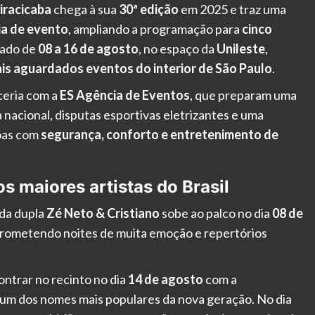
iracicaba
chega à sua
30ª edição
em 2025 e traz uma
ia de evento
, ampliando a programação para
cinco
izado de
08 a 16 de agosto
, no espaço da
Unileste
,
is aguardados eventos do interior de São Paulo
.
eria com a
ES Agência de Eventos
, que preparam uma
nacional, disputas esportivas eletrizantes e uma
oas com
segurança, conforto e entretenimento de
 maiores artistas do Brasil
ada dupla
Zé Neto & Cristiano
sobe ao palco no dia
08 de
prometendo noites de muita emoção e repertórios
ontrar no recinto no dia
14 de agosto
com a
 um dos nomes mais populares da nova geração. No dia