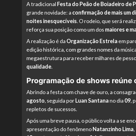
A tradicional
Festa do Peão de Boiadeiro de P
grande novidade: a
confirmação de mais um d
noites inesquecíveis
. O rodeio, que será real
reforça sua posição como um dos
maiores e ma
A realização é da
Organização Estrela
em parc
edição histórica, com grandes nomes da música 
megaestrutura para receber milhares de pess
qualidade
.
Programação de shows reúne os
Abrindo a festa com chave de ouro, a consagr
agosto
, seguida por
Luan Santana
no dia
09
, 
repletos de sucessos.
Após uma breve pausa, o público volta a se enc
apresentação do fenômeno
Natanzinho Lima
,