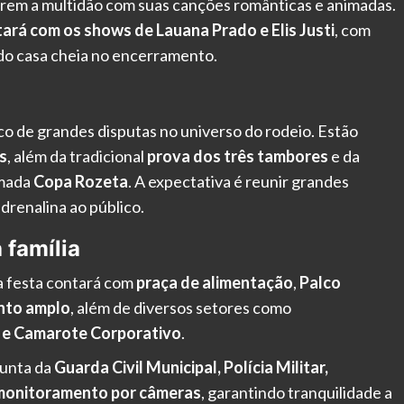
rem a multidão com suas canções românticas e animadas.
ará com os shows de Lauana Prado e Elis Justi
, com
ndo casa cheia no encerramento.
co de grandes disputas no universo do rodeio. Estão
s
, além da tradicional
prova dos três tambores
e da
omada
Copa Rozeta
. A expectativa é reunir grandes
renalina ao público.
 família
 a festa contará com
praça de alimentação
,
Palco
nto amplo
, além de diversos setores como
p e Camarote Corporativo
.
junta da
Guarda Civil Municipal, Polícia Militar,
monitoramento por câmeras
, garantindo tranquilidade a