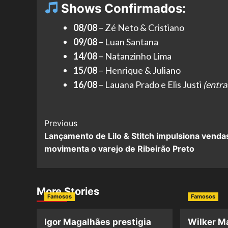
Shows Confirmados:
08/08
– Zé Neto & Cristiano
09/08
– Luan Santana
14/08
– Natanzinho Lima
15/08
– Henrique & Juliano
16/08
– Lauana Prado e Elis Justi
(entra
Post
Previous
Lançamento de Lilo & Stitch impulsiona venda
Navigation
movimenta o varejo de Ribeirão Preto
More Stories
Famosos
Famosos
Igor Magalhães prestigia
Wilker M