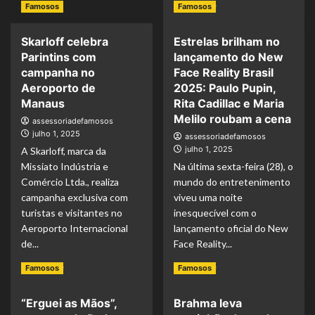
Read
Read More
Famosos
Famosos
Bar
more
Brahma
about
abre
Skarloff celebra
Estrelas brilham no
Medalhista
vendas
Parintins com
lançamento do New
paralímpica
do
Raíssa
campanha no
Face Reality Brasil
Lote
Machado
Aeroporto de
2025: Paulo Pupin,
Loyalty
está
Manaus
Rita Cadillac e Maria
para
confirmada
o
Melilo roubam a cena
assessoriadefamosos
na
Carnaval
julho 1, 2025
assessoriadefamosos
Liga
2026
julho 1, 2025
A Skarloff, marca da
Esportiva
NESCAU®,
Missiato Indústria e
Na última sexta-feira (28), o
em
Comércio Ltda., realiza
mundo do entretenimento
Salvador
campanha exclusiva com
viveu uma noite
turistas e visitantes no
inesquecível com o
Aeroporto Internacional
lançamento oficial do New
de...
Face Reality...
Read
Read
Read More
Read More
Famosos
Famosos
more
more
about
about
“Erguei as Mãos”,
Brahma leva
Skarloff
Estrelas