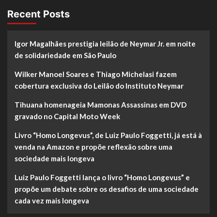
Seu
Vigário
Recent Posts
no
dia
4
Igor Magalhães prestigia leilão de Neymar Jr. em noite
de
de solidariedade em São Paulo
julho
Wilker Manoel Soares e Thiago Michelasi fazem
cobertura exclusiva do Leilão do Instituto Neymar
Tihuana homenageia Mamonas Assassinas em DVD
gravado no Capital Moto Week
Livro “Homo Longevus”, de Luiz Paulo Foggetti, já está à
venda na Amazon e propõe reflexão sobre uma
sociedade mais longeva
Luiz Paulo Foggetti lança o livro “Homo Longevus” e
propõe um debate sobre os desafios de uma sociedade
cada vez mais longeva