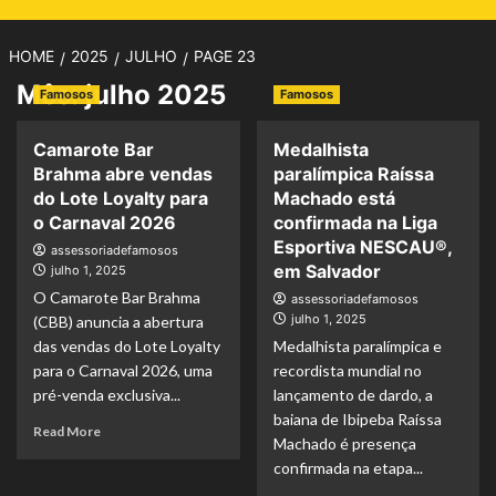
HOME
2025
JULHO
PAGE 23
Mês:
julho 2025
Famosos
Famosos
Camarote Bar
Medalhista
Brahma abre vendas
paralímpica Raíssa
do Lote Loyalty para
Machado está
o Carnaval 2026
confirmada na Liga
Esportiva NESCAU®,
assessoriadefamosos
em Salvador
julho 1, 2025
O Camarote Bar Brahma
assessoriadefamosos
julho 1, 2025
(CBB) anuncia a abertura
das vendas do Lote Loyalty
Medalhista paralímpica e
para o Carnaval 2026, uma
recordista mundial no
pré-venda exclusiva...
lançamento de dardo, a
baiana de Ibipeba Raíssa
Read
Read More
Machado é presença
more
confirmada na etapa...
about
Camarote