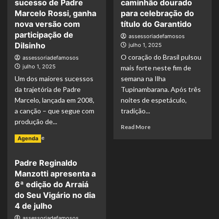
sucesso de Padre
caminhão dourado
celebra
brilham
Parintins
no
Marcelo Rossi, ganha
para celebração do
com
lançamento
nova versão com
título do Garantido
campanha
do
participação de
assessoriadefamosos
no
New
Dilsinho
julho 1, 2025
Aeroporto
Face
O coração do Brasil pulsou
assessoriadefamosos
de
Reality
julho 1, 2025
Manaus
mais forte neste fim de
Brasil
2025:
Um dos maiores sucessos
semana na Ilha
Paulo
da trajetória de Padre
Tupinambarana. Após três
Pupin,
Marcelo, lançada em 2008,
noites de espetáculo,
Rita
a canção – que segue com
tradição...
Cadillac
produção de...
e
Read
Read More
Maria
more
Read
Read More
Agenda
Melilo
about
more
roubam
Brahma
about
a
Padre Reginaldo
leva
“Erguei
cena
caminhão
Manzotti apresenta a
as
dourado
Mãos”,
6ª edição do Arraiá
para
sucesso
do Seu Vigário no dia
celebração
de
4 de julho
do
Padre
assessoriadefamosos
título