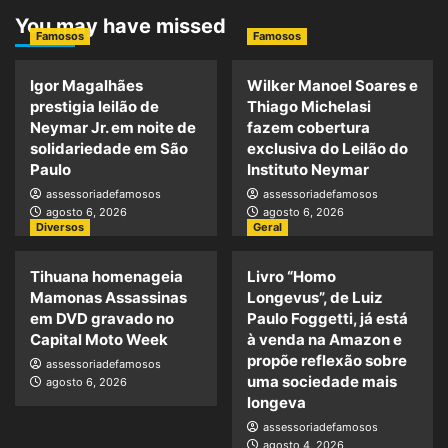
You may have missed
Famosos
Famosos
Igor Magalhães
Wilker Manoel Soares e
prestigia leilão de
Thiago Michelasi
Neymar Jr. em noite de
fazem cobertura
solidariedade em São
exclusiva do Leilão do
Paulo
Instituto Neymar
assessoriadefamosos
assessoriadefamosos
agosto 6, 2026
agosto 6, 2026
Diversos
Geral
Tihuana homenageia
Livro “Homo
Mamonas Assassinas
Longevus”, de Luiz
em DVD gravado no
Paulo Foggetti, já está
Capital Moto Week
à venda na Amazon e
propõe reflexão sobre
assessoriadefamosos
uma sociedade mais
agosto 6, 2026
longeva
assessoriadefamosos
agosto 4, 2026