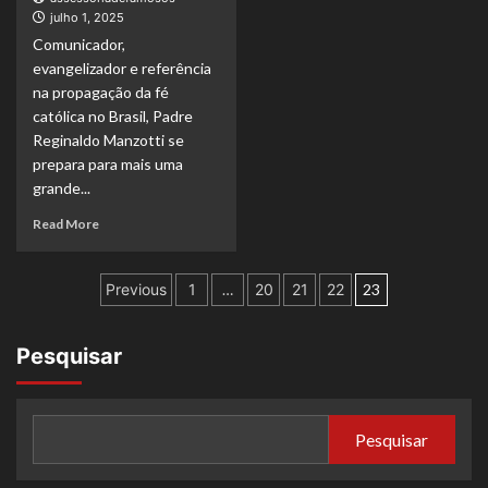
Marcelo
julho 1, 2025
do
Rossi,
Garantido
Comunicador,
ganha
nova
evangelizador e referência
versão
na propagação da fé
com
católica no Brasil, Padre
participação
Reginaldo Manzotti se
de
prepara para mais uma
Dilsinho
grande...
Read
Read More
more
about
Paginação
Padre
Previous
1
…
20
21
22
23
Reginaldo
de
Manzotti
apresenta
posts
Pesquisar
a
6ª
edição
do
Pesquisar
Arraiá
do