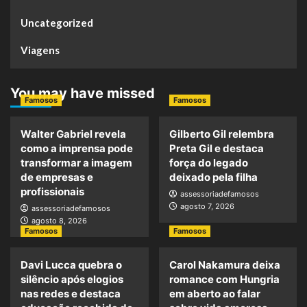
Uncategorized
Viagens
You may have missed
Famosos
Famosos
Walter Gabriel revela
Gilberto Gil relembra
como a imprensa pode
Preta Gil e destaca
transformar a imagem
força do legado
de empresas e
deixado pela filha
profissionais
assessoriadefamosos
agosto 7, 2026
assessoriadefamosos
agosto 8, 2026
Famosos
Famosos
Davi Lucca quebra o
Carol Nakamura deixa
silêncio após elogios
romance com Hungria
nas redes e destaca
em aberto ao falar