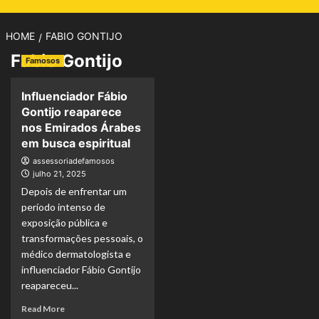
HOME
FABIO GONTIJO
Fabio Gontijo
Famosos
Influenciador Fábio
Gontijo reaparece
nos Emirados Árabes
em busca espiritual
assessoriadefamosos
julho 21, 2025
Depois de enfrentar um
período intenso de
exposição pública e
transformações pessoais, o
médico dermatologista e
influenciador Fábio Gontijo
reapareceu...
Read
Read More