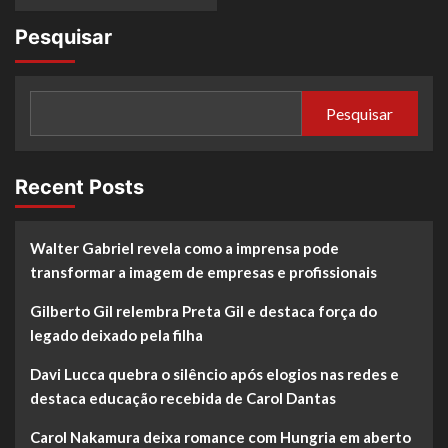
more
about
Pesquisar
Influenciador
Fábio
Gontijo
reaparece
Pesquisar
nos
Emirados
Árabes
em
Recent Posts
busca
espiritual
Walter Gabriel revela como a imprensa pode
transformar a imagem de empresas e profissionais
Gilberto Gil relembra Preta Gil e destaca força do
legado deixado pela filha
Davi Lucca quebra o silêncio após elogios nas redes e
destaca educação recebida de Carol Dantas
Carol Nakamura deixa romance com Hungria em aberto