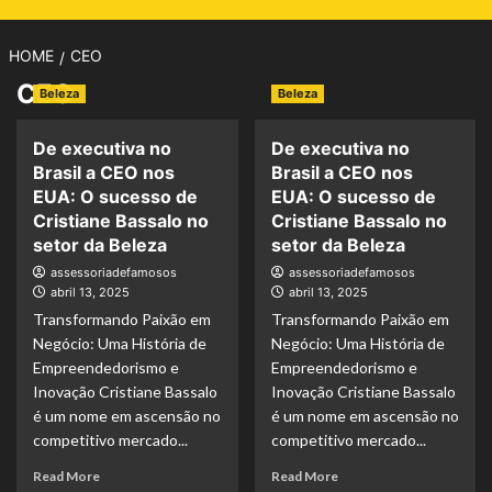
HOME
CEO
CEO
Beleza
Beleza
De executiva no
De executiva no
Brasil a CEO nos
Brasil a CEO nos
EUA: O sucesso de
EUA: O sucesso de
Cristiane Bassalo no
Cristiane Bassalo no
setor da Beleza
setor da Beleza
assessoriadefamosos
assessoriadefamosos
abril 13, 2025
abril 13, 2025
Transformando Paixão em
Transformando Paixão em
Negócio: Uma História de
Negócio: Uma História de
Empreendedorismo e
Empreendedorismo e
Inovação Cristiane Bassalo
Inovação Cristiane Bassalo
é um nome em ascensão no
é um nome em ascensão no
competitivo mercado...
competitivo mercado...
Read
Read
Read More
Read More