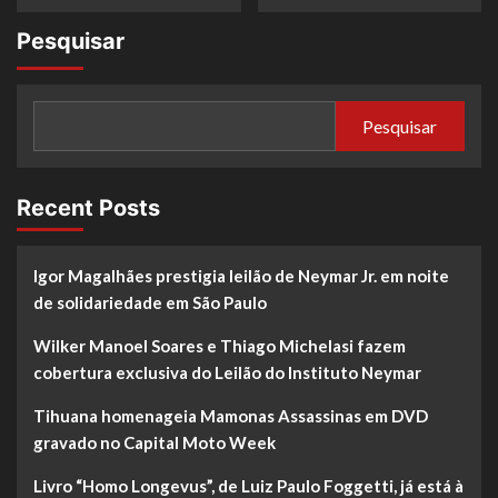
more
more
about
about
Pesquisar
De
De
executiva
executiva
no
no
Brasil
Brasil
Pesquisar
a
a
CEO
CEO
nos
nos
EUA:
EUA:
Recent Posts
O
O
sucesso
sucesso
de
de
Igor Magalhães prestigia leilão de Neymar Jr. em noite
Cristiane
Cristiane
Bassalo
Bassalo
de solidariedade em São Paulo
no
no
setor
setor
Wilker Manoel Soares e Thiago Michelasi fazem
da
da
cobertura exclusiva do Leilão do Instituto Neymar
Beleza
Beleza
Tihuana homenageia Mamonas Assassinas em DVD
gravado no Capital Moto Week
Livro “Homo Longevus”, de Luiz Paulo Foggetti, já está à