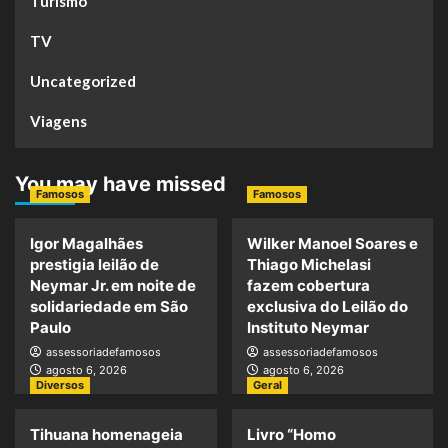
Turismo
TV
Uncategorized
Viagens
You may have missed
Famosos
Famosos
Igor Magalhães
Wilker Manoel Soares e
prestigia leilão de
Thiago Michelasi
Neymar Jr. em noite de
fazem cobertura
solidariedade em São
exclusiva do Leilão do
Paulo
Instituto Neymar
assessoriadefamosos
assessoriadefamosos
agosto 6, 2026
agosto 6, 2026
Diversos
Geral
Tihuana homenageia
Livro “Homo